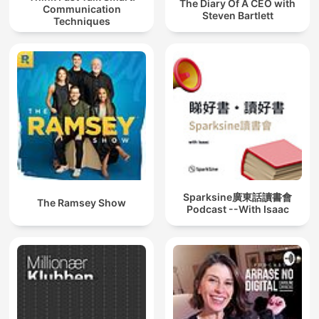
The Diary Of A CEO with
Communication
Steven Bartlett
Techniques
Sparksine廣東話讀書會
The Ramsey Show
Podcast --With Isaac