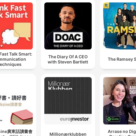
Fast Talk Smart:
The Diary Of A CEO
mmunication
The Ramsey 
with Steven Bartlett
echniques
ksine廣東話讀書會
Arrase no Digi
Millionærklubben