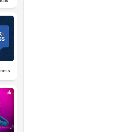
acas
iness