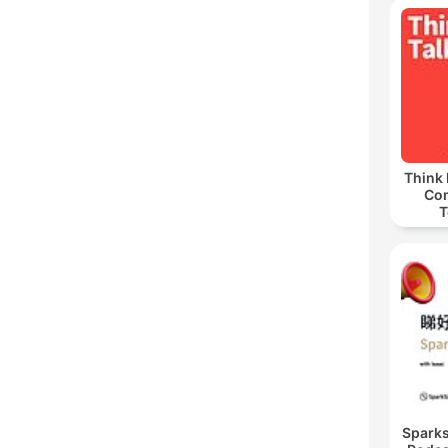
Think 
Co
T
Spar