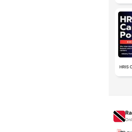
HRIS 
Ra
Onl