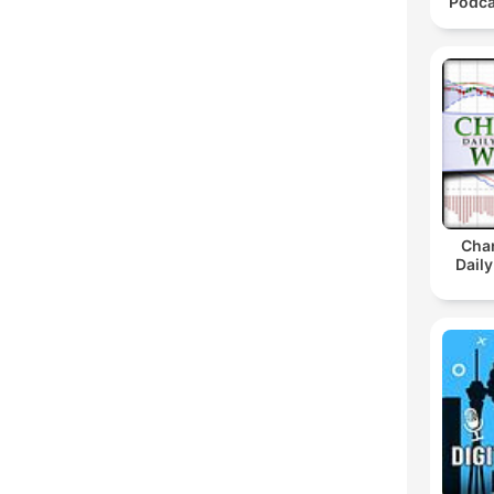
Podca
Char
Daily