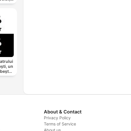
ting
atrului
ști, un
rbește
About & Contact
Privacy Policy
Terms of Service
y
About us