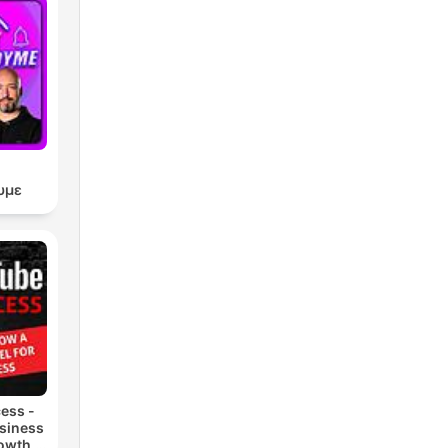
υμε
ess -
siness
owth,