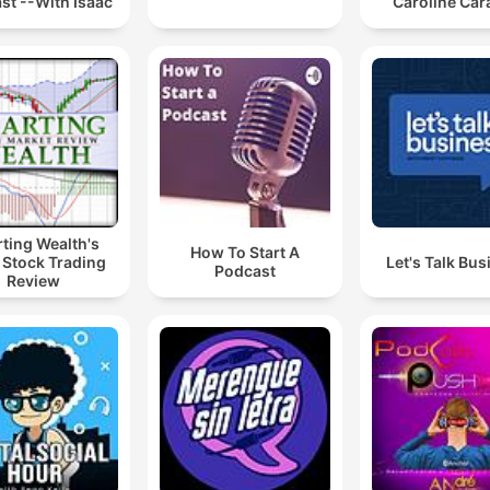
st --With Isaac
Caroline Car
ting Wealth's
How To Start A
 Stock Trading
Let's Talk Bus
Podcast
Review