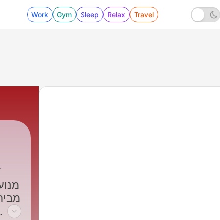
Work
Gym
Sleep
Relax
Travel
599 - המירוץ הטכנולוגי בין ארה״ב לסין יקבע את העתיד של כולנו
|
כלכליסט
מבי,