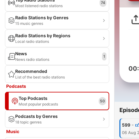
74
Most listened radio stations
Radio Stations by Genres
15 music genres
Radio Stations by Regions
Local radio stations
News
1
News radio stations
00
Recommended
List of the best radio stations
Podcasts
Top Podcasts
50
Most popular podcasts
Episod
Podcasts by Genres
18 topic genres
-
599
ו
Music
06 Aug 