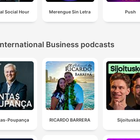
tal Social Hour
Merengue Sin Letra
Push
International Business podcasts
tas-Poupança
RICARDO BARRERA
Sijoituskäs