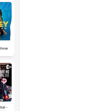
Show
tal -