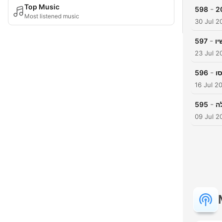
Top Music
-
598
Most listened music
30 Jul 2
-
597
יו
23 Jul 2
-
596
ו
16 Jul 2
-
595
ה
09 Jul 2