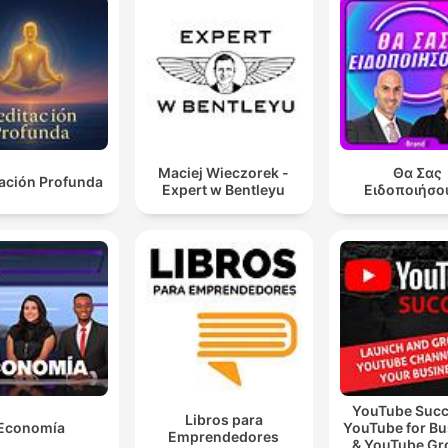
Maciej Wieczorek -
Θα Σας
ación Profunda
Expert w Bentleyu
Ειδοποιήσο
YouTube Succ
Libros para
Economía
YouTube for Bu
Emprendedores
& YouTube Gr