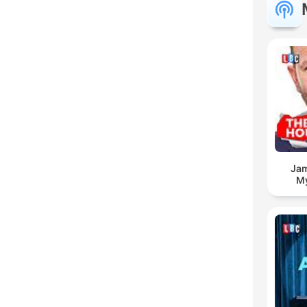
Jam
My