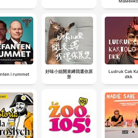
Маменк
好味小姐開束縛我還你原
Ludruk Cak Ka
anten i rummet
形
dkk