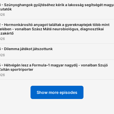
3 - Szúnyoghangok gyűjtéséhez kérik a lakosság segítségét magy
kutatók
026
2 - Hormonkárosító anyagot találtak a gyereknaptejek több mint
felében - vonalban Szász Máté neurobiológus, diagnosztikai
szakértő
026
4 - Dilemma játékot játszottunk
026
5 - Hétvégén lesz a Formula–1 magyar nagydíj - vonalban Szujó
Zoltán sportriporter
026
Show more episodes