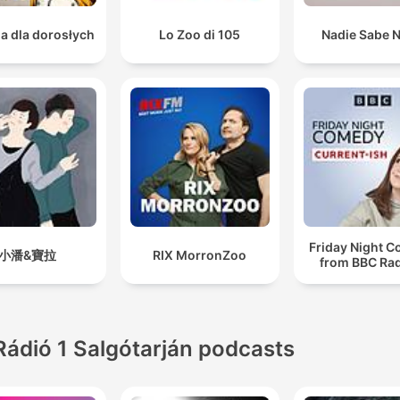
ia dla dorosłych
Lo Zoo di 105
Nadie Sabe 
Friday Night 
小潘&寶拉
RIX MorronZoo
from BBC Rad
Rádió 1 Salgótarján podcasts