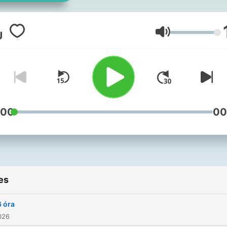
Volume
:00
00
es
6 óra
026