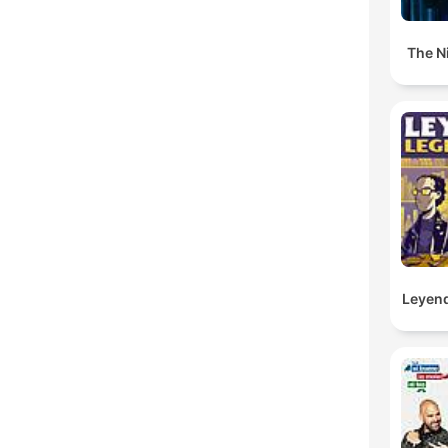
The N
Leyend