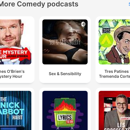
More Comedy podcasts
es O'Brien's
Tres Patines 
Sex & Sensibility
stery Hour
Tremenda Cort