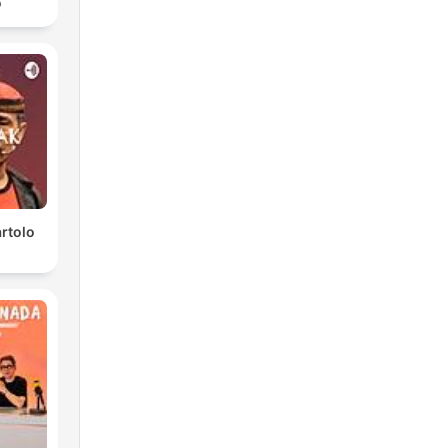
о
rtolo