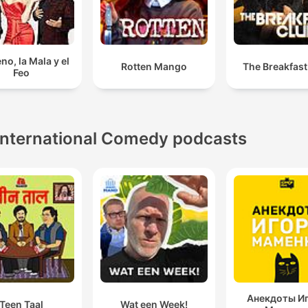
no, la Mala y el
Rotten Mango
The Breakfast
Feo
International Comedy podcasts
Анекдоты И
Teen Taal
Wat een Week!