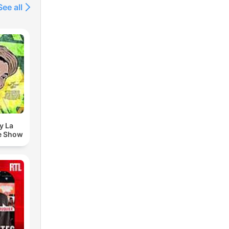
See all
y La
e Show