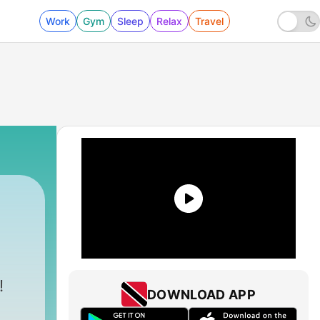
Work
Gym
Sleep
Relax
Travel
!
DOWNLOAD APP