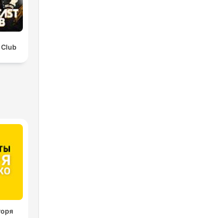
 Club
горя