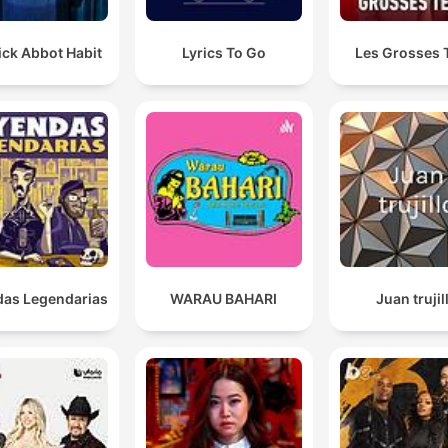
ick Abbot Habit
Lyrics To Go
Les Grosses 
as Legendarias
WARAU BAHARI
Juan trujil