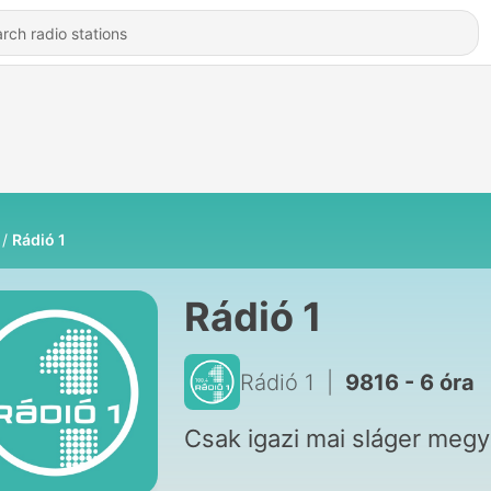
Rádió 1
Rádió 1
Rádió 1
|
9816 - 6 óra
Csak igazi mai sláger megy