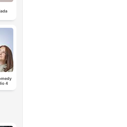
Nada
Comedy
io 4