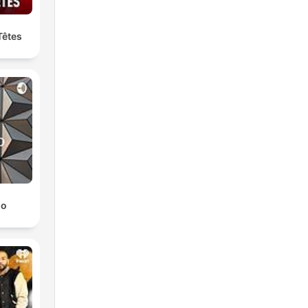
Têtes
lo