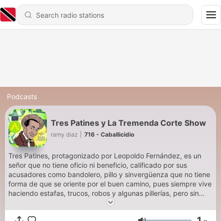
Podcasts
Tres Patines y La Tremenda Corte Show
ramy diaz
|
716 - Caballicidio
Tres Patines, protagonizado por Leopoldo Fernández, es un
señor que no tiene oficio ni beneficio, calificado por sus
acusadores como bandolero, pillo y sinvergüenza que no tiene
forma de que se oriente por el buen camino, pues siempre vive
haciendo estafas, trucos, robos y algunas pillerías, pero sin
llegar nunca a cometer delitos mayores. Sus hurtos consisten
en robo de dinero, animales domésticos y artículos comestibles
1