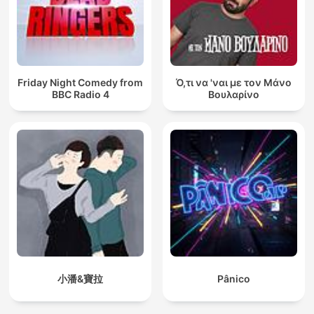
Friday Night Comedy from
Ό,τι να 'ναι με τον Μάνο
BBC Radio 4
Βουλαρίνο
小潘&寶拉
Pânico