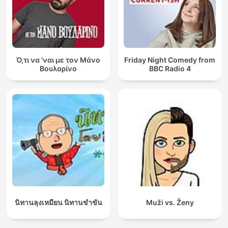
Ό,τι να 'ναι με τον Μάνο
Friday Night Comedy from
Βουλαρίνο
BBC Radio 4
นิทานลุงเหมียน นิทานขำขัน
Muži vs. Ženy