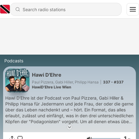
Podcasts
Hawi D'Ehre
Paul Pizzera, Gabi Hiller, Philipp Hansa
|
337 - #337
HawiD'Ehre Live Wien
Hawi D’Ehre ist der Podcast von Paul Pizzera, Gabi Hiller &
Philipp Hansa für Jedermann und jede Frau, der oder die gerne
über das Leben nachdenkt und – hört. Ein Format, das alles
erlaubt, zulässt und einfängt, was in den drei unterschiedlichen
Köpfen der "Podagonisten" vorgeht. Um all denen etwas über
das Leben dreier erfolgreicher Youngsters zu berichten, die sie
gerne besser kennenlernen würden und werden. Wenn ihr
1