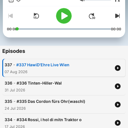
x
Themen, Ideen oder andere Fragen an Gabi, Paul & Philipp
Volume
habt, einfach eine Mail an hallo@hawidehre.at schreiben :-)
00:00
00:00
Episodes
-
337
#337 HawiD'Ehre Live Wien
07 Aug 2026
-
336
#336 Tinten-Hiller-Wal
31 Jul 2026
-
335
#335 Das Cordon fürs Ohr(waschl)
24 Jul 2026
-
334
#334 Rossi, i hol di mitn Traktor o
17 Jul 2026