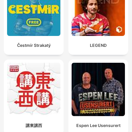
Čestmír Strakatý
LEGEND
講東講西
Espen Lee Usensurert