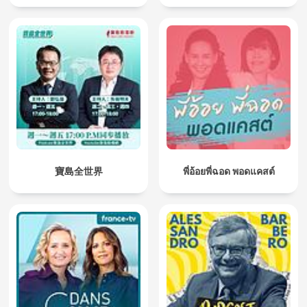
寶島全世界
พี่อ้อยพี่ฉอด พอดแคสต์