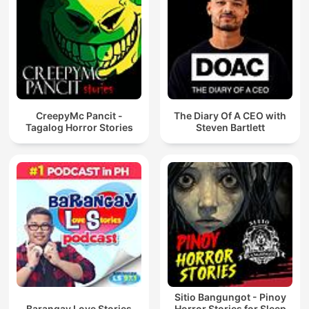
CreepyMc Pancit -
The Diary Of A CEO with
Tagalog Horror Stories
Steven Bartlett
Sitio Bangungot - Pinoy
Barangay Love Stories
Horror Stories for Sleep