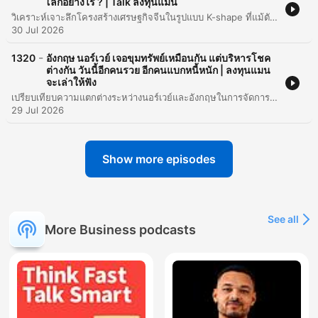
โลกอย่างไร ? | Talk ลงทุนแมน
วิเคราะห์เจาะลึกโครงสร้างเศรษฐกิจจีนในรูปแบบ K-shape ที่แม้ตัวเลข GDP จะเติบโตช้าลง แต่ภาคเทคโนโลยีและอุตสาหกรรม Hard Tech กำลังพุ่งทะยานอย่างรุนแรง โดยเฉพาะกลุ่มอุปกรณ์ 3D Printing, แบตเตอรี่ และหุ่นยนต์ ซึ่งเป็นผลมาจากนโยบายสนับสนุนการผลิตภายในประเทศเพื่อลดการพึ่งพาเทคโนโลยีจากต่างชาติและการเผชิญหน้ากับสงครามการค้า เนื้อหาครอบคลุมถึงความก้าวหน้าของ AI โมเดลฝั่งจีนอย่าง DeepSeek และ Moonshot AI รวมถึงโอกาสในการลงทุนผ่าน Supply Chain ของ AI ตั้งแต่ต้นน้ำอย่างเซมิคอนดักเตอร์ไปจนถึงปลายน้ำอย่างหุ่นยนต์และรถยนต์ขับเคลื่อนอัตโนมัติ โดยมีการแนะนำกลยุทธ์การเลือกหุ้นในกลุ่ม A-Share และ H-Share ผ่านกองทุนรวมที่เน้นนวัตกรรมและการวิจัยพัฒนา (R&D) เพื่อรับมือกับความผันผวนของตลาดเทคโนโลยีจีน
30 Jul 2026
-
1320
อังกฤษ นอร์เวย์ เจอขุมทรัพย์เหมือนกัน แต่บริหารโชค
ต่างกัน วันนี้อีกคนรวย อีกคนแบกหนี้หนัก | ลงทุนแมน
จะเล่าให้ฟัง
เปรียบเทียบความแตกต่างระหว่างนอร์เวย์และอังกฤษในการจัดการทรัพยากรน้ำมันที่ค้นพบในช่วงปลายทศวรรษ 1960 นอร์เวย์เลือกสร้างกองทุนความมั่งคั่งแห่งชาติเพื่อสะสมรายได้ในรูปแบบเงินดอลลาร์และนำกำไรมาใช้พัฒนาประเทศอย่างยั่งยืน ในขณะที่อังกฤษเน้นการเร่งนำรายได้จากการขายน้ำมันมาใช้แก้ปัญหาเศรษฐกิจระยะสั้น จนเกิดภาวะ Dutch Disease ที่ทำลายอุตสาหกรรมการผลิตเดิม เนื้อหาแสดงให้เห็นถึงผลลัพธ์ในปัจจุบันที่นอร์เวย์มีความมั่งคั่งต่อหัวประชากรสูงมาก แต่ต้องเผชิญกับความท้าทายเรื่องแรงจูงใจในการทำงาน ส่วนอังกฤษต้องแบกรับหนี้สาธารณะระดับสูงและพยายามฟื้นฟูเศรษฐกิจผ่านการจัดตั้งกองทุนใหม่ในปี 2024 เพื่อวางรากฐานอนาคตอีกครั้ง
29 Jul 2026
Show more episodes
See all
More Business podcasts