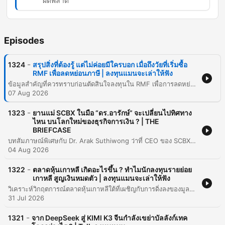
ผิดพลาด
Episodes
-
1324
สรุปสิ่งที่ต้องรู้ แต่ไม่ค่อยมีใครบอก เมื่อถึงวัยที่เริ่มซื้อ
RMF เพื่อลดหย่อนภาษี | ลงทุนแมนจะเล่าให้ฟัง
ข้อมูลสำคัญที่ควรทราบก่อนตัดสินใจลงทุนใน RMF เพื่อการลดหย่อนภาษีและสร้างความมั่งคั่งในอนาคต เนื้อหาครอบคลุมถึงความแตกต่างระหว่าง RMF และการลงทุนทั่วไป โดยเน้นย้ำเรื่องความสำคัญของการเปรียบเทียบค่าธรรมเนียมกองทุนซึ่งส่งผลต่อผลตอบแทนระยะยาวอย่างมีนัยสำคัญ รวมถึงการทำความเข้าใจว่าเงื่อนไขการห้ามขายไม่ได้หมายถึงการห้ามสับเปลี่ยนกองทุน นอกจากนี้ยังแนะนำให้รู้จักกับนโยบายการลงทุนที่หลากหลายตั้งแต่ทองคำไปจนถึงหุ้นเทคโนโลยี และเสนอแนะกลยุทธ์การวางแผนลงทุนแบบ DCA เพื่อลดปัญหาการใช้เงินก้อนใหญ่ในช่วงปลายปีและช่วยสร้างวินัยในการออม
07 Aug 2026
-
1323
ยานแม่ SCBX ในมือ “ดร.อารักษ์” จะเปลี่ยนไปทิศทาง
ไหน บนโลกใหม่ของธุรกิจการเงิน ? | THE
BRIEFCASE
บทสัมภาษณ์พิเศษกับ Dr. Arak Suthiwong ว่าที่ CEO ของ SCBX เกี่ยวกับการขับเคลื่อนองค์กรภายใต้กลยุทธ์ AI First Organization และการเปลี่ยนผ่านจากธนาคารแบบดั้งเดิมสู่กลุ่มธุรกิจเทคโนโลยีทางการเงิน เนื้อหาครอบคลุมถึงวิสัยทัศน์ในการใช้ AI เพื่อเพิ่ม Productivity การวางรากฐานโครงสร้างพื้นฐานทางเทคโนโลยีเพื่อรองรับการขยายตัวในอนาคต และบทบาทของ Virtual Bank ในการเติมเต็มช่องว่างทางการเงินในประเทศไทย นอกจากนี้ยังมีการพูดคุยถึงลักษณะเฉพาะของบริษัทในเครือ (ยานลูก) ทั้งความแข็งแกร่งของ SCB Bank ความรวดเร็วของ Monix และความยิ่งใหญ่ของ CardX รวมถึงมุมมองด้านการบริหารจัดการเงินปันผลเพื่อสร้าง Total Shareholder Return (TSR) และกลยุทธ์การเพิ่มอัตราส่วน ROE เพื่อสร้างมูลค่าให้แก่ผู้ถือหุ้นในระยะยาว
04 Aug 2026
-
1322
ตลาดหุ้นเกาหลี เกิดอะไรขึ้น ? ทำไมนักลงทุนรายย่อย
เกาหลี สูญเงินหมดตัว | ลงทุนแมนจะเล่าให้ฟัง
วิเคราะห์วิกฤตการณ์ตลาดหุ้นเกาหลีใต้ที่เผชิญกับการดิ่งลงของมูลค่าอย่างรุนแรง โดยมีสาเหตุหลักมาจากการพึ่งพาผลประกอบการของหุ้นเพียงสองบริษัทคือ Samsung และ SK Hynix ซึ่งเป็นผู้นำในกลุ่มชิปหน่วยความจำ AI เนื้อหาเจาะลึกถึงกลไกของ Leverage ETF ที่ทำหน้าที่เป็นตัวคูณความเสียหายในช่วงตลาดขาลง ส่งผลให้นักลงทุนรายย่อยสูญเสียเงินจำนวนมหาศาลรวมกว่า 1.3 ล้านล้านบาท พร้อมทั้งกล่าวถึงมาตรการฉุกเฉินจากหน่วยงานกำกับดูแลและบทเรียนสำคัญด้านการบริหารความเสี่ยงจากการใช้เลเวอเรจในการลงทุน
31 Jul 2026
-
1321
จาก DeepSeek สู่ KIMI K3 จีนกำลังเขย่าบัลลังก์เทค