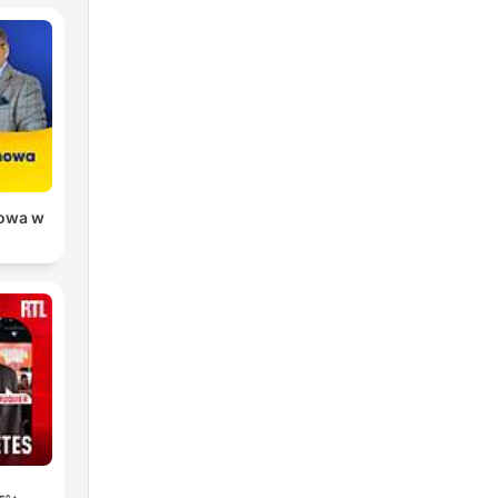
a
io
owa w
i