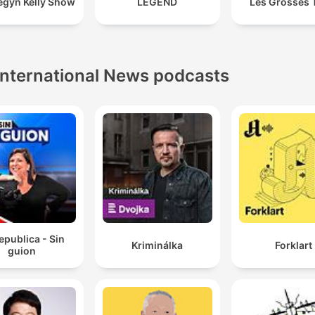
egyn Kelly Show
LEGEND
Les Grosses 
International News podcasts
epublica - Sin
Kriminálka
Forklart
guion