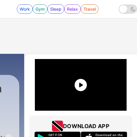
Work
Gym
Sleep
Relax
Travel
a
DOWNLOAD APP