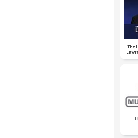
The 
Lawr
U