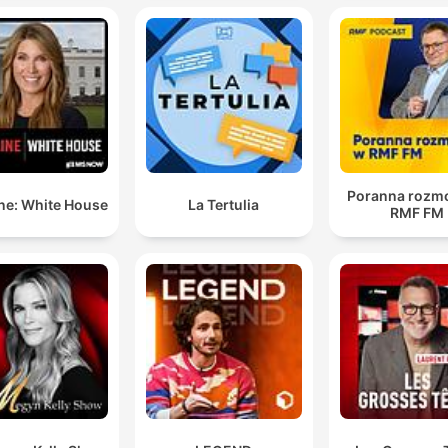
ma appunto Edoardo ce l'ha descritto molto bene
questo futuro sembra proprio inarrivabile e c'è quest
disillusione terribile
00:39:50 · L'intervistatore sottolinea il paradosso tra il desider
di futuro dei giovani e la percezione di un orizzonte reso
impossibile dalle attuali condizioni sociali.
Poranna rozm
i giovani abbiano molto bisogno di adulti che è una
ne: White House
La Tertulia
RMF FM
cosa di cui siamo un po' dimenticati, e che nel lavoro 
giovani abbiano bisogno di maestri
00:42:39 · Francesco Seghezzi propone l'investimento
nell'apprendistato per ricreare un legame formativo tra
generazioni attraverso la figura del maestro.