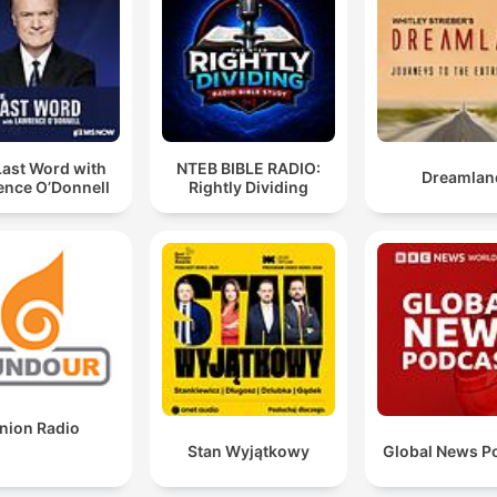
della popolazione giovane.
Il rischio è che andremo a sostituire lavori, per cui
abbiamo la coda, e a non sostituire lavori che nessun
vuole fare.
00:21:12 · Viene espresso il timore di un'automazione inefficie
Last Word with
NTEB BIBLE RADIO:
che elimina occupazioni con alta domanda invece di risolvere 
Dreamlan
ence O’Donnell
Rightly Dividing
carenza di manodopera in settori difficili.
le donne destinano alla cura della famiglia 5 ore al
giorno contro le 2 ore che destinano gli uomini, il che
significa che le donne subiscono un ostacolo nella lo
crescita professionale
00:29:31 · Viene presentato un dato statistico sull'asimmetria 
genere nel carico di cura familiare e sul suo impatto negativo
nion Radio
sulla carriera femminile.
Stan Wyjątkowy
Global News P
c'è una grandissima volontà voglia anzi voglia di futu