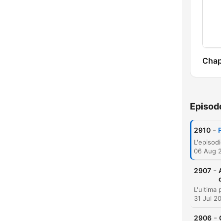
Chap
Episod
-
2910
06 Aug 
-
2907
31 Jul 2
-
2906