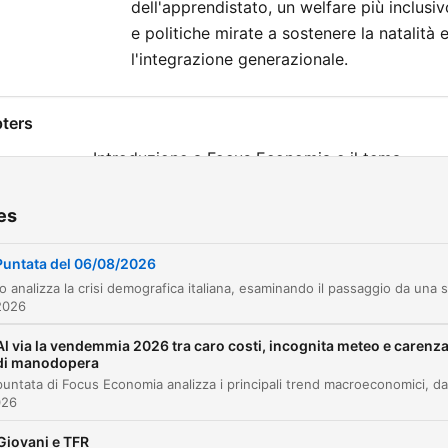
dell'apprendistato, un welfare più inclusiv
e politiche mirate a sostenere la natalità 
l'integrazione generazionale.
ters
Introduzione a Focus Economia e il tema
00:00:09
dell'invecchiamento demografico
Le quattro G: Giovani, Geografie, Genere e
es
00:02:13
Generazioni
Puntata del 06/08/2026
L'analisi di Alessandro Rosina: la scomparsa de
00:02:52
giovani e lo squilibrio demografico
2026
Il contributo di Francesco Seghezzi: politiche 
00:12:58
Al via la vendemmia 2026 tra caro costi, incognita meteo e carenz
lavoro e sostenibilità delle pensioni
di manodopera
Sostenibilità del lavoro e automazione
00:16:56
026
tecnologica
Occupazione femminile, carichi di cura e politi
Giovani e TFR