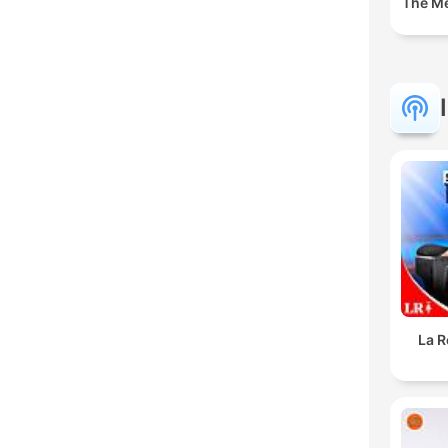
The M
La R