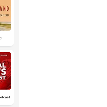
o
nte
la
d
ro
di
odcast
ro