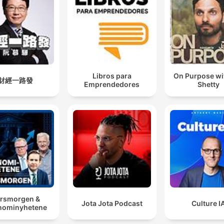
Libros para
On Purpose wi
財經一路發
Emprendedores
Shetty
rsmorgen &
Jota Jota Podcast
Culture I
nominyhetene