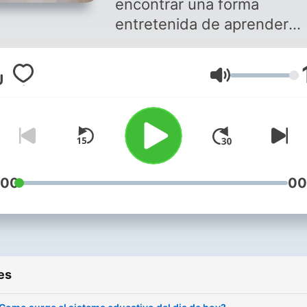
encontrar una forma
entretenida de aprender
diferentes cosas que no te
enseñan en el colegio y cr
Volume
que te van a ser útiles tant
vos como a mi. Estoy
arrancando en esto del
podcast y espero ayudarte
algo.
:00
00
es