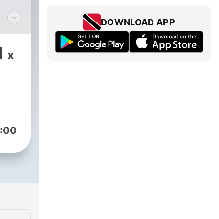
DOWNLOAD APP
eo
1
x
o a
 en
:00