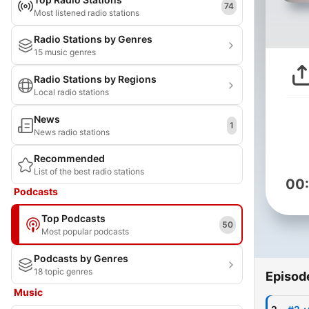
74
Most listened radio stations
Radio Stations by Genres
15 music genres
Radio Stations by Regions
Local radio stations
News
1
News radio stations
Recommended
List of the best radio stations
00
Podcasts
Top Podcasts
50
Most popular podcasts
Podcasts by Genres
18 topic genres
Episod
Music