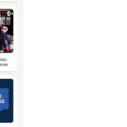
tal -
acas