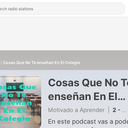
Cosas Que No Te enseñan En El Colegio
Cosas Que No T
enseñan En El
Colegio
Motivado a Aprender
|
2 - #2 ¿Como surge el sistema educativo del dia de hoy?
En este podcast vas a pod