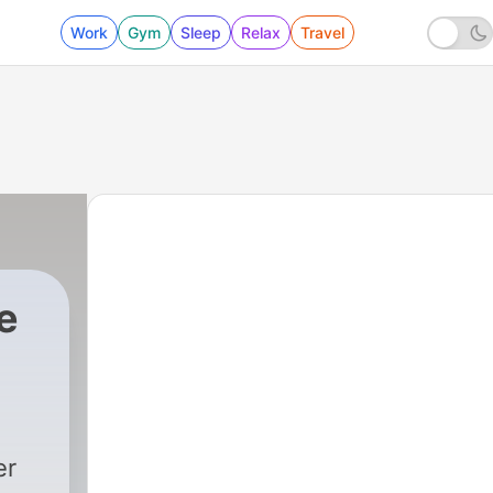
Work
Gym
Sleep
Relax
Travel
e
er