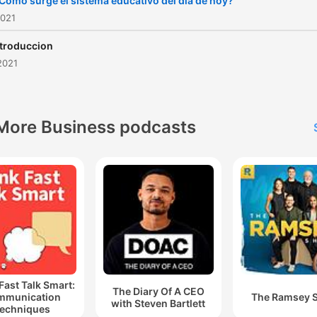
Como surge el sistema educativo del dia de hoy?
2021
ntroduccion
2021
More Business podcasts
Fast Talk Smart:
The Diary Of A CEO
mmunication
The Ramsey 
with Steven Bartlett
echniques