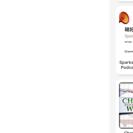
Spar
Podca
Char