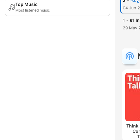
-
2
#2 ¿
Top Music
04 Jun 
Most listened music
-
1
#1 I
29 May 
Think 
Co
T