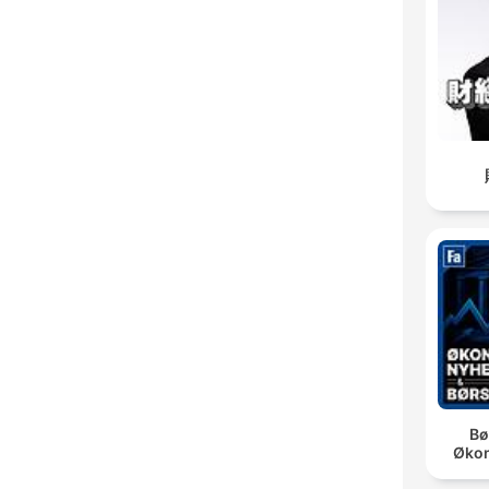
Bø
Øko