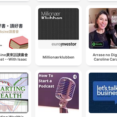
ksine廣東話讀書會
Arrase no Digi
Millionærklubben
st --With Isaac
Caroline Car
ting Wealth's