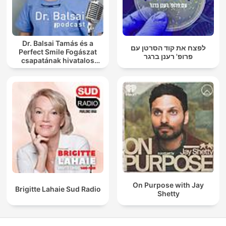
Dr. Balsai Tamás és a
לפצח את קוד הסרטן עם
Perfect Smile Fogászat
פרופ' רענן ברגר
csapatának hivatalos
podcast csatornája
On Purpose with Jay
Brigitte Lahaie Sud Radio
Shetty