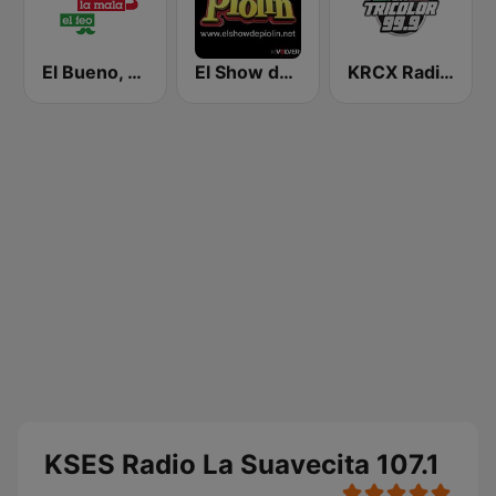
El Bueno, La Mala y El Feo
El Show de Piolín
KRCX Radio La Tricolor 99.9 FM
KSES Radio La Suavecita 107.1