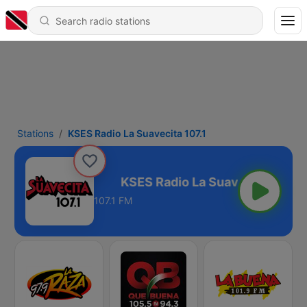
Stations
KSES Radio La Suavecita 107.1
avecita 107.1
107.1 FM