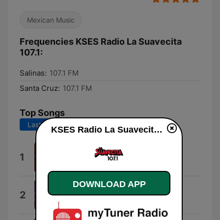
Mexican Music
Frequencies KSES Radio La Suavecita
107.1:
Salinas:
107.1 FM
Santa Cruz:
107.1 FM
Top Songs
Last 7 days
Last 30 days
KSES Radio La Suavecita 107.1 live
Mitad y Mitad
1
Pesado
DOWNLOAD APP
El Baile del Gavílán
2
Chicos de Barrio