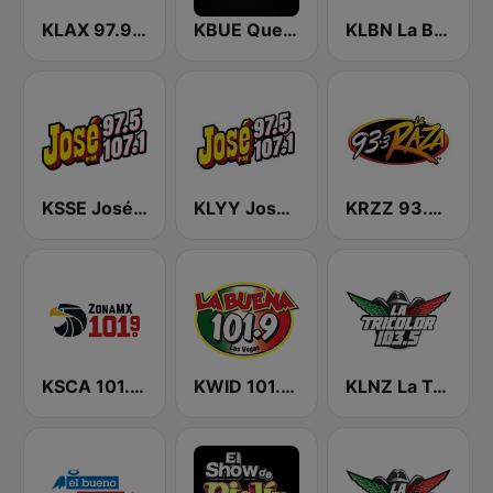
KLAX 97.9 La Raza FM
KBUE Que Buena 105.5 / 94.3 FM (US Only)
KLBN La Buena 101.9 FM
KSSE José 97.5 y 107.1
KLYY José 97.5 y 107.1
KRZZ 93.3 La Raza FM
KSCA 101.9 Los Angeles FM (US Only)
KWID 101.9 La Buena
KLNZ La Tricolor 103.5 FM