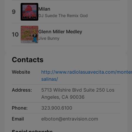
Milan
9
DJ Suede The Remix God
Glenn Miller Medley
10
Jive Bunny
Contacts
Website
http://www.radiolasuavecita.com/monte
salinas/
Address:
5713 Wilshire Blvd Suite 250 Los
Angeles, CA 90036
Phone:
323.900.6100
Email
elboton@entravision.com
Social networks