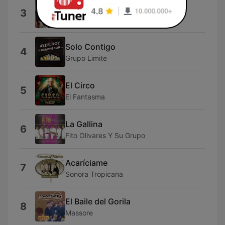
Cumbia del Sol
3
Los Caminantes
Solo Contigo
4
Grupo Limite
El Circo
5
El Fantasma
La Gallina
6
Fito Olivares Y Su Grupo
Acaríciame
7
Sonora Tropicana
El Baile del Gorila
8
Massore