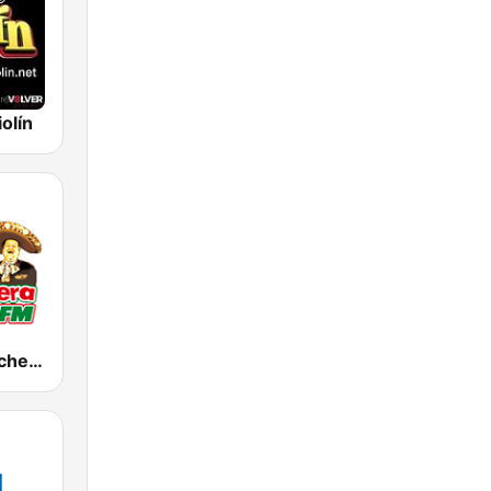
olín
KWIZ La Ranchera 96.7 FM (US Only)