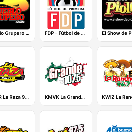
Pueblo Grupero Radio
FDP - Fútbol de Primera
El Show de Pi
KNOR La Raza 93.7 (US Only)
KMVK La Grande 107.5 FM