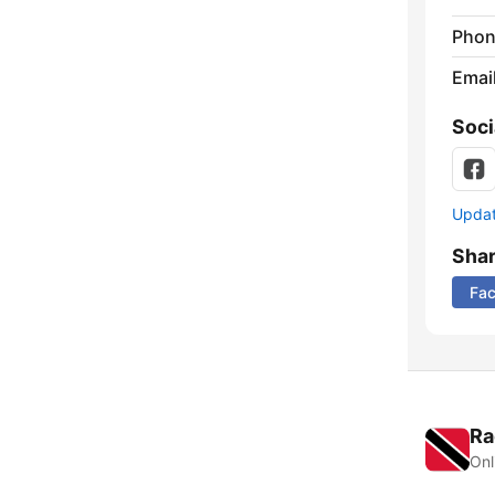
Phon
Emai
Soci
Update
Sha
Fa
Ra
Onl