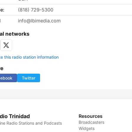
e:
(818) 729-5300
l
info@lbimedia.com
al networks
 this radio station information
re
cebook
Twitter
dio Trinidad
Resources
Broadcasters
ine Radio Stations and Podcasts
Widgets