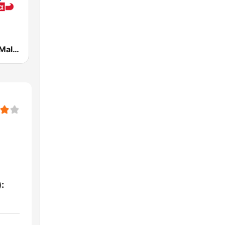
El Bueno, La Mala y El Feo
: