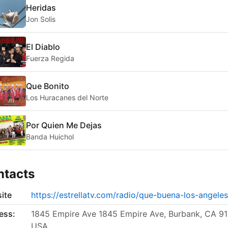
Heridas
Jon Solis
El Diablo
Fuerza Regida
Que Bonito
Los Huracanes del Norte
Por Quien Me Dejas
Banda Huichol
ntacts
ite
https://estrellatv.com/radio/que-buena-los-angeles
ess:
1845 Empire Ave 1845 Empire Ave, Burbank, CA 9
USA