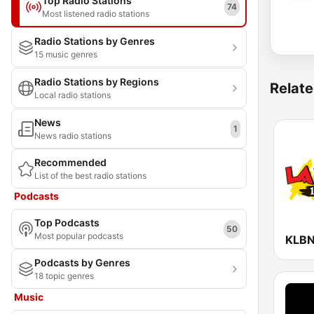
Top Radio Stations
74
Most listened radio stations
Radio Stations by Genres
15 music genres
Radio Stations by Regions
Relate
Local radio stations
News
1
News radio stations
Recommended
List of the best radio stations
Podcasts
Top Podcasts
50
Most popular podcasts
Podcasts by Genres
18 topic genres
Music