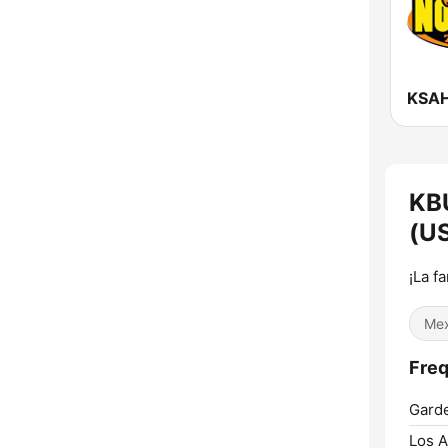
KBU
(US
¡La f
Mex
Freq
Gard
Los A