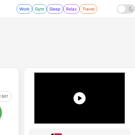
Work
Gym
Sleep
Relax
Travel
507