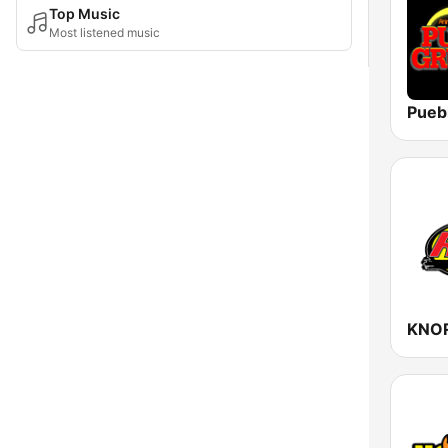
Top Music
Most listened music