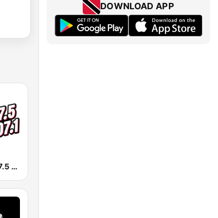
DOWNLOAD APP
KSSE José 97.5 y 107.1