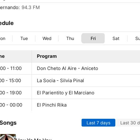
Fernando:
94.3 FM
edule
on
Tue
Wed
Thu
Fri
Sat
S
me
Program
00 - 11:00
Don Cheto Al Aire - Aniceto
00 - 15:00
La Socia - Silvia Pinal
00 - 19:00
El Parientito y El Marciano
00 - 00:00
El Pinchi Rika
 Songs
Last 7 days
Last 30 