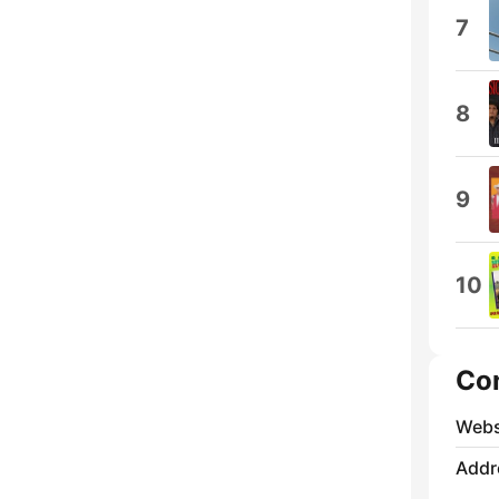
7
8
9
10
Co
Webs
Addr