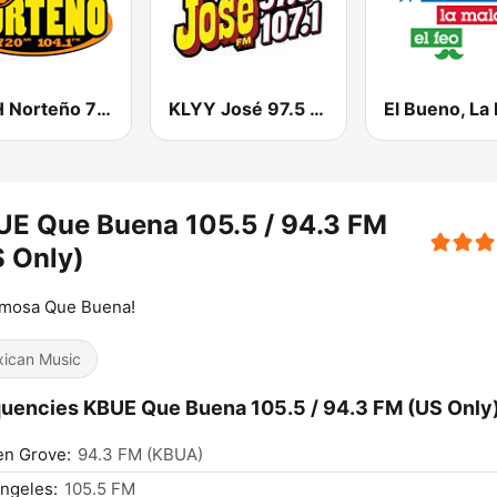
KSAH Norteño 720 y 104.1
KLYY José 97.5 y 107.1
E Que Buena 105.5 / 94.3 FM
 Only)
amosa Que Buena!
ican Music
uencies KBUE Que Buena 105.5 / 94.3 FM (US Only)
en Grove:
94.3 FM (KBUA)
ngeles:
105.5 FM