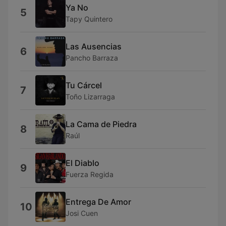
Ya No
5
Tapy Quintero
Las Ausencias
6
Pancho Barraza
Tu Cárcel
7
Toño Lizarraga
La Cama de Piedra
8
Raúl
El Diablo
9
Fuerza Regida
Entrega De Amor
10
Josi Cuen