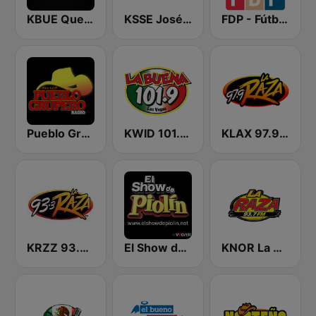
KBUE Que Buena 105.5 / 94.3 FM (US Only)
KSSE José 97.5 y 107.1
FDP - Fútbol de Primera
Pueblo Grupero Radio
KWID 101.9 La Buena
KLAX 97.9 La Raza FM
KRZZ 93.3 La Raza FM
El Show de Piolín
KNOR La Raza 93.7 (US Only)