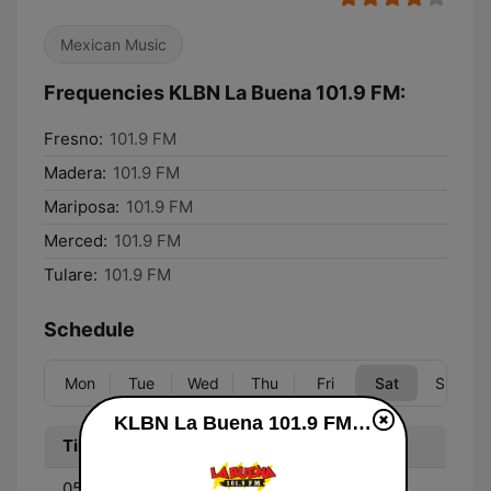
Mexican Music
Frequencies KLBN La Buena 101.9 FM:
Fresno:
101.9 FM
Madera:
101.9 FM
Mariposa:
101.9 FM
Merced:
101.9 FM
Tulare:
101.9 FM
Schedule
Mon
Tue
Wed
Thu
Fri
Sat
Sun
KLBN La Buena 101.9 FM live
Time
Program
05:00 - 10:00
Don Cheto Al Aire - Don