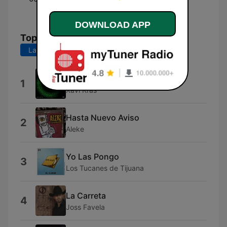
Cheto
DOWNLOAD APP
Top Songs
Last 7 days
Last 30 days
Dosis
1
Xavi Kras
Hasta Nuevo Aviso
2
Aleke
Yo Las Pongo
3
Los Tucanes de Tijuana
La Carreta
4
Joss Favela