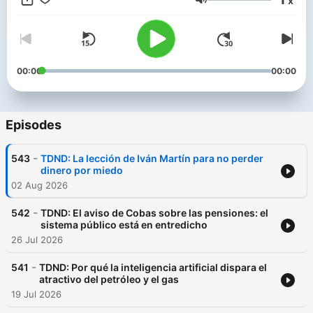
x
conceptos más básicos como el ahorro hasta los detalles más
Volume
complicados del funcionamiento de la renta variable.
00:00
00:00
Episodes
-
543
TDND: La lección de Iván Martín para no perder
dinero por miedo
02 Aug 2026
-
542
TDND: El aviso de Cobas sobre las pensiones: el
sistema público está en entredicho
26 Jul 2026
-
541
TDND: Por qué la inteligencia artificial dispara el
atractivo del petróleo y el gas
19 Jul 2026