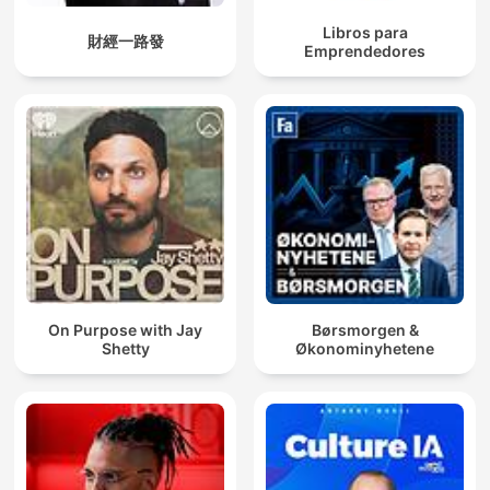
Libros para
財經一路發
Emprendedores
On Purpose with Jay
Børsmorgen &
Shetty
Økonominyhetene