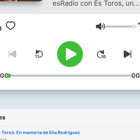
esRadio con Es Toros, un
programa de una hora con
toda la actualidad taurina,
Volume
tertulias y entrevistas a
toreros, novilleros,
empresarios, ganaderos y
gente del mundo del toro.
Cobertura de las principal
ferias nacionales e
:00
00
internacionales y de los
eventos taurinos del mome
esRadio se pone el traje d
luces cada domingo para sa
es
por la Puerta Grande.
 Toros: En memoria de Elia Rodríguez