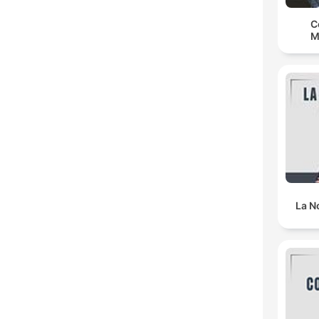
C
M
La N