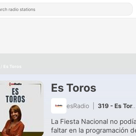
Es Toros
Es Toros
esRadio
|
319 - Es Toros: En memoria de Elia Rodríguez
La Fiesta Nacional no podí
faltar en la programación d