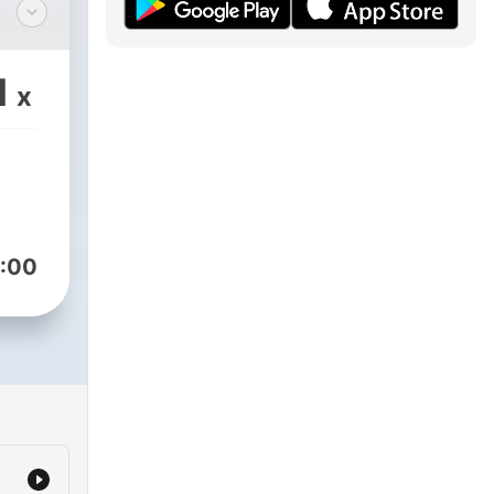
1
x
es
:00
nto.
e
lir