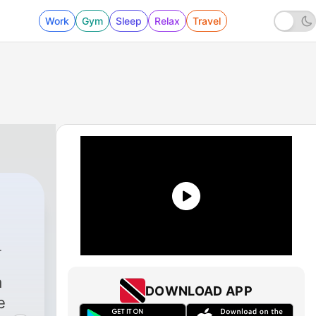
Work
Gym
Sleep
Relax
Travel
a
DOWNLOAD APP
e