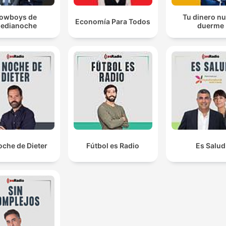
owboys de
Tu dinero n
Economía Para Todos
edianoche
duerme
oche de Dieter
Fútbol es Radio
Es Salud