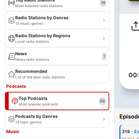
74
Most listened radio stations
Radio Stations by Genres
15 music genres
Radio Stations by Regions
Local radio stations
News
1
News radio stations
Recommended
00
List of the best radio stations
Podcasts
Top Podcasts
50
Most popular podcasts
Episod
Podcasts by Genres
18 topic genres
-
Music
319
Es