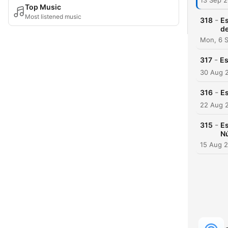
13 Sep 
Top Music
Most listened music
-
318
Es
d
Mon, 6 
-
317
Es
30 Aug 
-
316
Es
22 Aug 
-
315
Es
N
15 Aug 