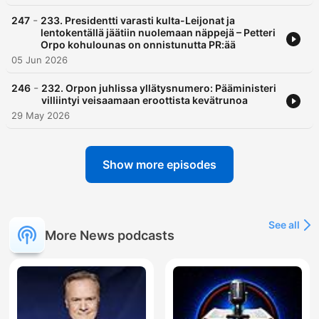
-
247
233. Presidentti varasti kulta-Leijonat ja
lentokentällä jäätiin nuolemaan näppejä – Petteri
Orpo kohulounas on onnistunutta PR:ää
05 Jun 2026
-
246
232. Orpon juhlissa yllätysnumero: Pääministeri
villiintyi veisaamaan eroottista kevätrunoa
29 May 2026
Show more episodes
See all
More News podcasts