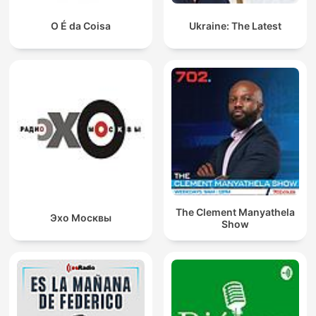
O É da Coisa
Ukraine: The Latest
The Clement Manyathela
Эхо Москвы
Show