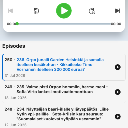
00:00
00:00
Episodes
-
250
236. Orpo junaili Garden Helsinkiä ja samalla
itselleen kesäkohun - Kikkaileeko Timo
Vornanen itselleen 300 000 euroa?
31 Jul 2026
-
249
235. Vaimo pisti Orpon hommiin, hermo meni –
Sofia Virta lankesi motivaatiomonttuun
18 Jun 2026
-
248
234. Näyttelijän baari-illalle yllätyspäätös: Liike
Nytin vpj-pallille – Sote-kriisin karu seuraus:
"Suomalaiset kuolevat syöpään useammin"
12 Jun 2026