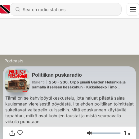
Podcasts
Politiikan puskaradio
Iltalehti
|
250 - 236. Orpo junaili Garden Helsinkiä ja
samalla itselleen kesäkohun - Kikkaileeko Timo
Vornanen itselleen 300 000 euroa?
Tämä on se kahvipöytäkeskustelu, jota haluat päästä salaa
kuulemaan viereisestä pöydästä. Iltalehden politiikan toimittajat
sukeltavat valtapelin kulisseihin. Mitä eduskunnan käytävillä
tapahtuu, mitkä ovat kohujen taustat ja mistä seuraavalla
viikolla puhutaan.
1
x
Volume