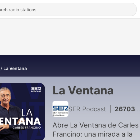
La Ventana
La Ventana
SER Podcast
|
26703 - Acontece que no es poco | 23 de febrero de 1917 (calendario juliano): La Revolución Rusa asoma la patita
Abre La Ventana de Carles
Francino: una mirada a la