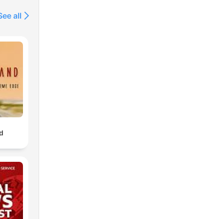
See all
d