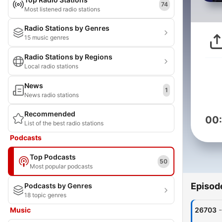
74
Most listened radio stations
Radio Stations by Genres
15 music genres
Radio Stations by Regions
Local radio stations
News
1
News radio stations
Recommended
00
List of the best radio stations
Podcasts
Top Podcasts
50
Most popular podcasts
Episod
Podcasts by Genres
18 topic genres
-
Music
26703