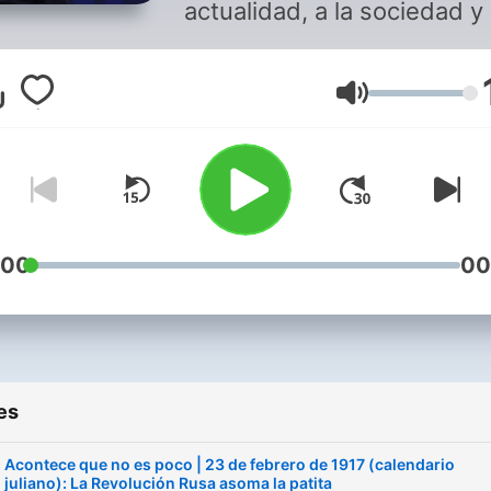
actualidad, a la sociedad y 
cultura cargada de empatía
humanidad. Con el repaso
Volume
político más agudo y creat
de las ondas: TodoPorLaRa
Con Toni Martínez, Isaías
Lafuente, Nieves Concostr
Benjamín Prado, Monserrat
Domínguez y muchos más En
:00
00
directo de lunes a viernes 
16:00 y a cualquier hora si 
suscribes.
es
Acontece que no es poco | 23 de febrero de 1917 (calendario
juliano): La Revolución Rusa asoma la patita