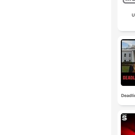
U
Deadli