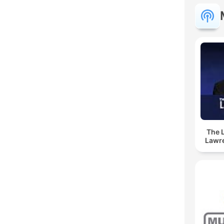
The 
Lawr