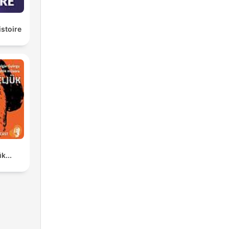
istoire
k...