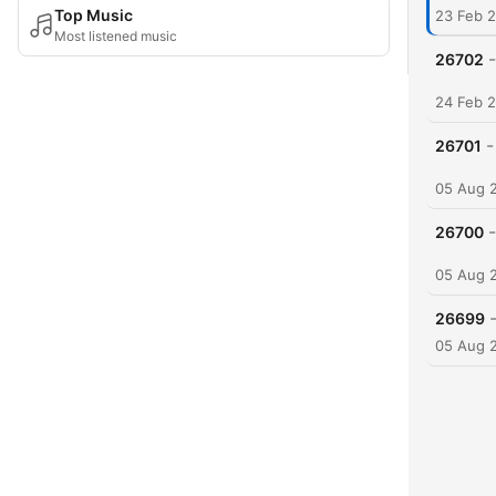
Top Music
23 Feb 
Most listened music
-
26702
24 Feb 
-
26701
05 Aug 
-
26700
05 Aug 
26699
05 Aug 