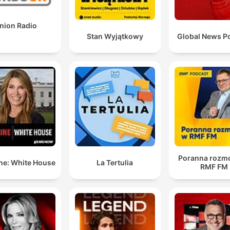
nion Radio
Stan Wyjątkowy
Global News P
Poranna rozm
ne: White House
La Tertulia
RMF FM