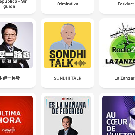
epublica - Sin
Kriminálka
Forklart
guion
財經一路發
SONDHI TALK
La Zanzar