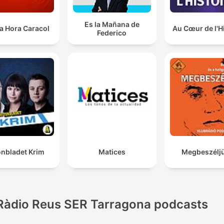
Es la Mañana de
a Hora Caracol
Au Cœur de l'H
Federico
onbladet Krim
Matices
Megbeszéljü
Ràdio Reus SER Tarragona podcasts