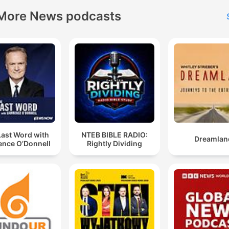
More News podcasts
Last Word with
NTEB BIBLE RADIO:
Dreamlan
ence O’Donnell
Rightly Dividing