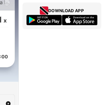
a la
 y
DOWNLOAD APP
1
x
ivo
dio.
ina,
:00
a las
te