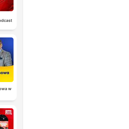
odcast
owa w