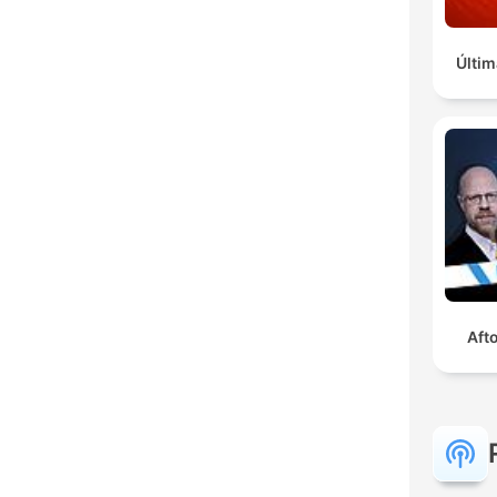
Últim
Aft