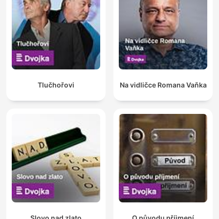
Tlučhořovi
Na vidličce Romana Vaňka
Slovo nad zlato
O původu příjmení