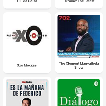
O É da Coisa
Ukraine: The Latest
The Clement Manyathela
Эхо Москвы
Show