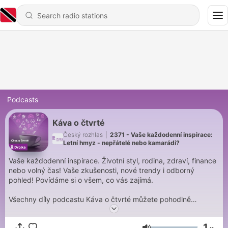
Podcasts
Káva o čtvrté
Český rozhlas
|
2371 - Vaše každodenní inspirace:
Letní hmyz - nepřátelé nebo kamarádi?
Vaše každodenní inspirace. Životní styl, rodina, zdraví, finance
nebo volný čas! Vaše zkušenosti, nové trendy i odborný
pohled! Povídáme si o všem, co vás zajímá.
Všechny díly podcastu Káva o čtvrté můžete pohodlně
poslouchat v mobilní aplikaci mujRozhlas pro
Android
a
iOS
nebo na webu
mujRozhlas.cz
.
1