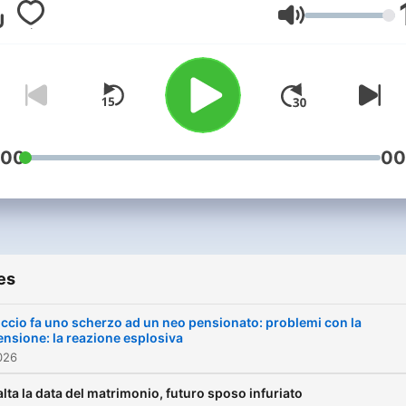
radio! Ogni mattina cresce i
Volume
numero degli scherzi dura
la trasmissione più diverte
che ci sia! Tanto divertimen
il vostro buon umore e
moltissima autoironia, in qu
scherzi di Giacomo Valenti
:00
00
- per noi tutti - semplicem
Ciccio.
es
iccio fa uno scherzo ad un neo pensionato: problemi con la
ensione: la reazione esplosiva
026
alta la data del matrimonio, futuro sposo infuriato