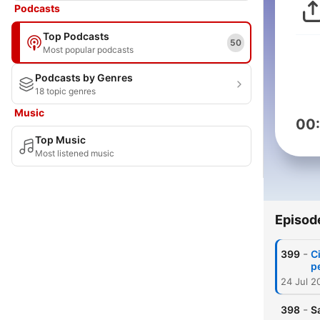
Podcasts
Top Podcasts
50
Most popular podcasts
Podcasts by Genres
18 topic genres
Music
00
Top Music
Most listened music
Episod
-
399
C
p
24 Jul 2
-
398
S