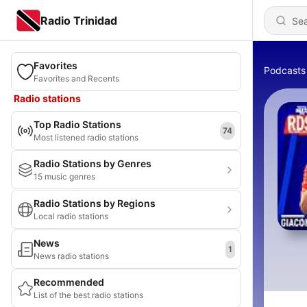
Radio Trinidad
Favorites
Podcasts
Favorites and Recents
Radio stations
Top Radio Stations
74
Most listened radio stations
Radio Stations by Genres
15 music genres
Radio Stations by Regions
Local radio stations
News
1
News radio stations
Recommended
List of the best radio stations