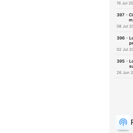
16 Jul 2
-
397
Ci
ma
08 Jul 2
-
396
L
p
02 Jul 2
-
395
L
s
26 Jun 