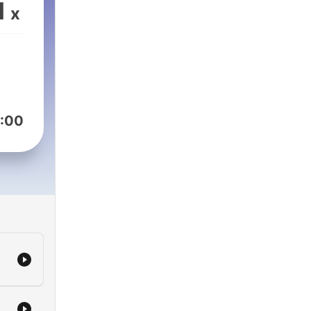
l
1
x
nte
nte
to,
esti
: ma
:00
ente