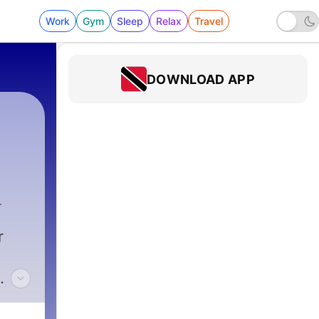
Work
Gym
Sleep
Relax
Travel
DOWNLOAD APP
ccessi
|
399 - Ciccio fa uno scherzo ad un neo pe
r
i in