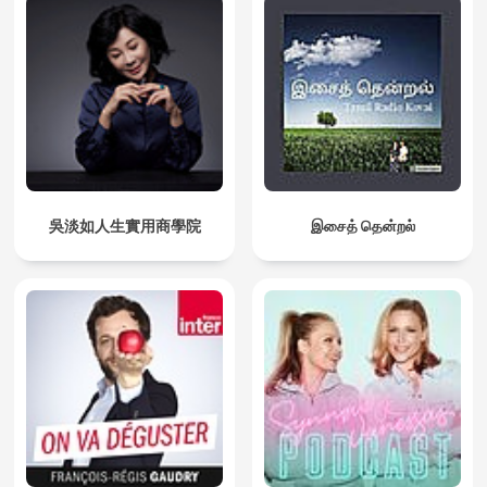
吳淡如人生實用商學院
இசைத் தென்றல்