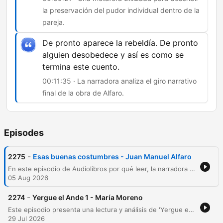
la preservación del pudor individual dentro de la
pareja.
De pronto aparece la rebeldía. De pronto
alguien desobedece y así es como se
termina este cuento.
00:11:35 · La narradora analiza el giro narrativo
final de la obra de Alfaro.
Episodes
-
2275
Esas buenas costumbres - Juan Manuel Alfaro
En este episodio de Audiolibros por qué leer, la narradora Ceci Bona presenta el cuento Esas buenas costumbres del autor entrerriano Juan Manuel Alfaro, perteneciente a su obra La dama con el unicornio. A través de una lectura pausada, se explora la vida de un matrimonio regido por las normas sociales y la importancia de mantener las tradiciones y los deberes hacia los antepasados. La narración profundiza en la tensión entre la estructura moral de un hombre dedicado a las buenas costumbres y la sutil rebeldía de su esposa, Estela. El episodio ofrece una reflexión sobre la memoria, el orden social y la intimidad frente a lo público, destacando la labor de la editorial Oshenden en la difusión de autores de la provincia de Entre Ríos.
05 Aug 2026
-
2274
Yergue el Ande 1 - María Moreno
Este episodio presenta una lectura y análisis de 'Yergue el Ande' de María Moreno, obra que relata un viaje mochilero por los Andes junto a su pareja. A través de memorias autobiográficas, se exploran las tensiones de pareja, la convivencia en campamentos y encuentros significativos en Chile. La narración profundiza en las vivencias de viaje, desde la hospitalidad en parroquias hasta incidentes cotidianos que sirven como metáforas de la relación. El episodio concluye con una reflexión sobre la fascinación por los intelectuales viajeros y una invitación a la comunidad para apoyar el proyecto.
29 Jul 2026