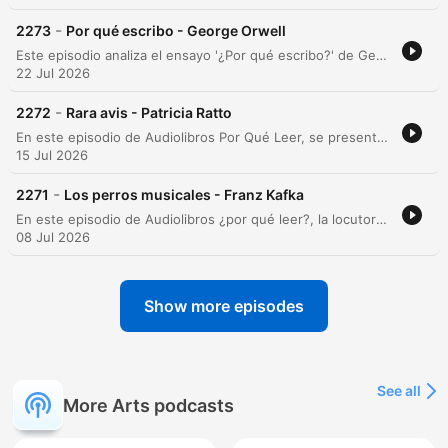
-
2273
Por qué escribo - George Orwell
Este episodio analiza el ensayo '¿Por qué escribo?' de George Orwell, explorando su contexto editorial desde 1946 y sus memorias sobre la formación de su vocación literaria. A través de un recorrido por los cuatro motivos que impulsan la escritura, se examina la intersección entre el compromiso político del autor y su búsqueda de la excelencia estética. El análisis profundiza en cómo Orwell intenta transformar la escritura política en un arte, abordando la inevitabilidad del sesgo ideológico y la importancia de la claridad en la prosa. El episodio concluye con detalles sobre la edición del texto y los créditos de producción.
22 Jul 2026
-
2272
Rara avis - Patricia Ratto
En este episodio de Audiolibros Por Qué Leer, se presenta la lectura del cuento Rara Abis, de la autora Patricia Rato, perteneciente a la antología Faunas. La narrativa explora el encuentro fortuito de un hombre con un ser herido que cae del cielo, desencadenando una transformación en su vida y una conexión profunda con lo inesperado. La locución acompaña la lectura con reflexiones sobre la técnica narrativa de Rato y comparte detalles sobre la inspiración real detrás de la obra, basada en una anécdot de la autora. El episodio ofrece una experiencia inmersiva que transita entre lo cotidiano y lo fantástico.
15 Jul 2026
-
2271
Los perros musicales - Franz Kafka
En este episodio de Audiolibros ¿por qué leer?, la locutora Ceci Bona presenta una lectura de Los perros musicales, un fragmento de la obra inconclusa Investigaciones de un perro de Franz Kafka. El relato, recuperado de la revista argentina Disco de 1945, ofrece una perspectiva narrativa única desde el punto de vista de un perro cachorro que presencia una asombrosa y perturbadora exhibición musical realizada por un grupo de siete canes. La narradora comparte además el proceso de hallazgo del texto a través del Archivo Histórico de Revistas Argentinas, destacando la riqueza de este material inédito y la experiencia sensorial de la lectura. El episodio concluye con una breve reflexión sobre la interpretación del texto y los detalles de producción del podcast.
08 Jul 2026
Show more episodes
See all
More Arts podcasts