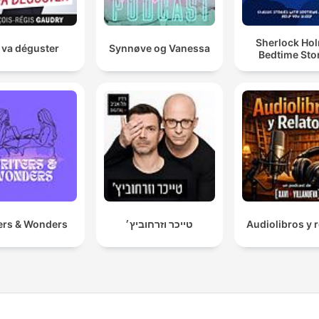
Sherlock Ho
 va déguster
Synnøve og Vanessa
Bedtime Sto
ers & Wonders
טייכר וזרחוביץ׳
Audiolibros y r