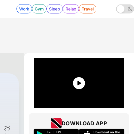
Work
Gym
Sleep
Relax
Travel
ー
DOWNLOAD APP
、お