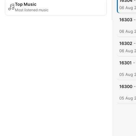
-
16304
Top Music
06 Aug 
Most listened music
-
16303
06 Aug 
-
16302
06 Aug 
-
16301
05 Aug 
-
16300
05 Aug 