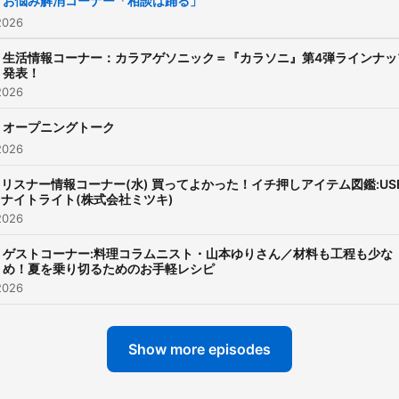
お悩み解消コーナー「相談は踊る」
上変更する可能性がござい
2026
す。配信期間はエピソード
生活情報コーナー：カラアゲソニック＝『カラソニ』第4弾ラインナッ
に異なります。 【過去分アーカ
発表！
2026
イブ】 2024年
https://open.spotify.com
オープニングトーク
2023年
2026
https://open.spotify.co
リスナー情報コーナー(水) 買ってよかった！イチ押しアイテム図鑑:US
2022年
ナイトライト(株式会社ミツキ)
2026
https://open.spotify.co
2021年
ゲストコーナー:料理コラムニスト・山本ゆりさん／材料も工程も少な
め！夏を乗り切るためのお手軽レシピ
https://open.spotify.co
2026
2020年
https://open.spotify.com
Show more episodes
2019年
https://open.spotify.co