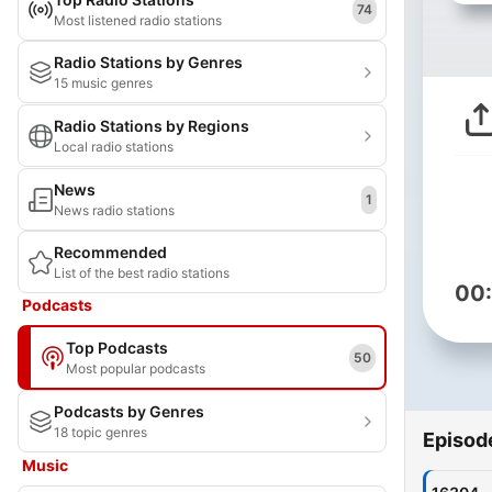
74
Most listened radio stations
Radio Stations by Genres
15 music genres
Radio Stations by Regions
Local radio stations
News
1
News radio stations
Recommended
List of the best radio stations
00
Podcasts
Top Podcasts
50
Most popular podcasts
Podcasts by Genres
18 topic genres
Episod
Music