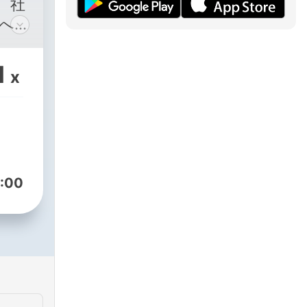
、社
へ
進気
ン・
1
x
知恵
共に
いて
やか
昼を
系ラ
:00
・ス
で毎週
配信
都合