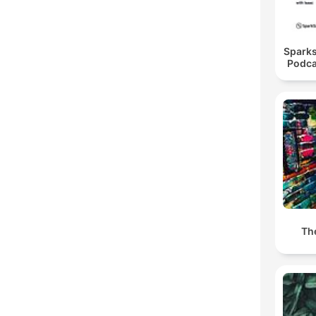
Spar
Podca
Th