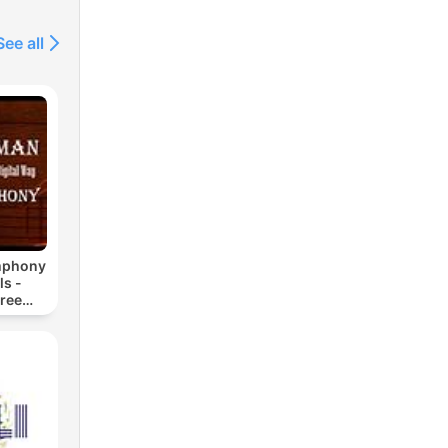
m/show/3pgovLQEeTV9GzEDnJguaq
See all
m/show/74TDodF06zdMtN9JfdMxzg
om/show/0YyPon4Uz04O3mDDQNP47U
dcast/
mphony
ls -
ree