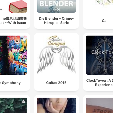
ksine廣東話讀書會
Die Blender – Crime-
Cali
st --With Isaac
Hörspiel-Serie
ClockTower: A D&D 5e
e Symphony
Gaitas 2015
Experienc