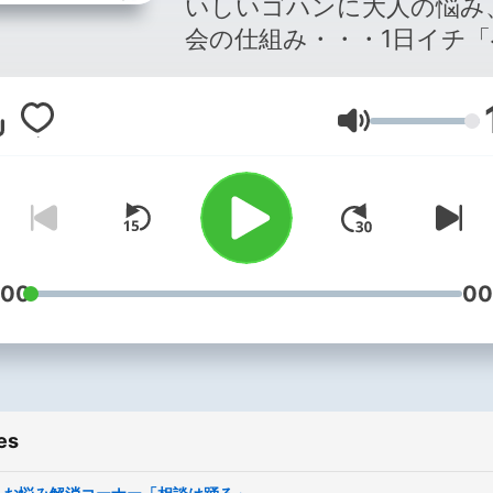
いしいゴハンに大人の悩み
会の仕組み・・・1日イチ「
ぇ～」なトピックスを。新
鋭のコラムニスト、ジェー
Volume
スーが、生活情報や人生の
をナイスなミュージックと
綴ります。なにせ生活は続
いく。それならせめて、軽
なステップで。あなたのお
ちょっと彩る＜昼ドキ支援
:00
00
ジオ＞それが、「ジェーン
ー 生活は踊る」です。 TBSラ
ジオ＜FM90.5/AM954＞
月～木11時～放送中！ ■番組一
es
部をお聴きいただけます。
するコーナーなどは番組の