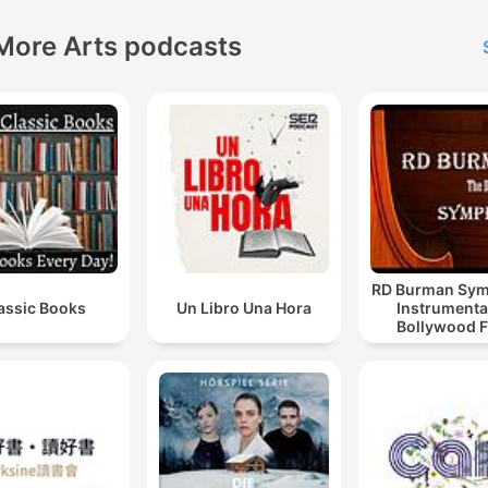
2018年
https://open.spotify.co
More Arts podcasts
2017年
https://open.spotify.co
2016年
https://open.spotify.c
TBS Podcast：
https://www.tbsradio.jp/po
RD Burman Sy
assic Books
Un Libro Una Hora
Instrumenta
Bollywood F
Podcast