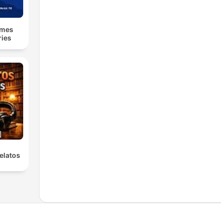
lmes
ries
elatos