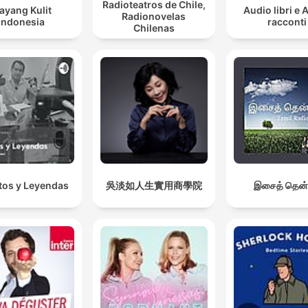
Radioteatros de Chile,
ayang Kulit
Audio libri e 
Radionovelas
Indonesia
racconti
Chilenas
os y Leyendas
吳淡如人生實用商學院
இசைத் தென்