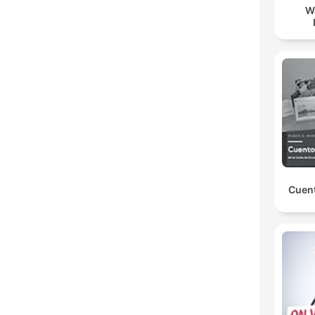
W
Cuent