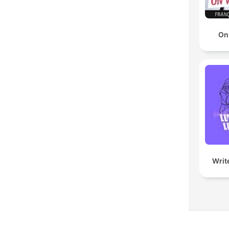
On
Writ