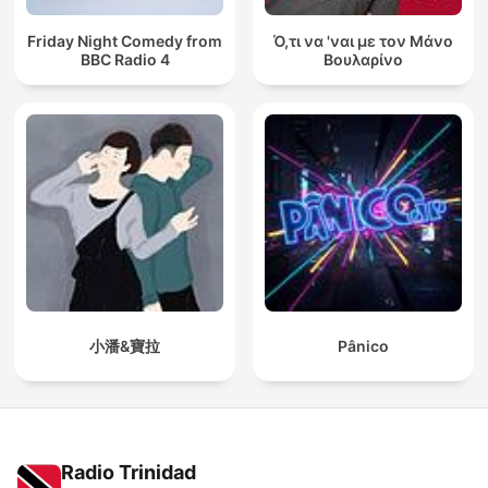
Friday Night Comedy from
Ό,τι να 'ναι με τον Μάνο
BBC Radio 4
Βουλαρίνο
小潘&寶拉
Pânico
Radio Trinidad