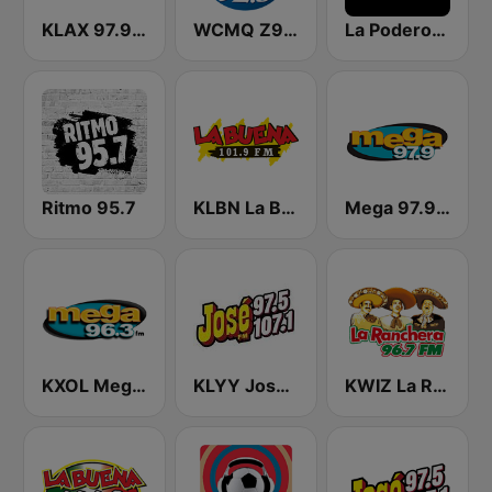
KLAX 97.9 La Raza FM
WCMQ Z92 / Zeta 92.3
La Poderosa Atlanta
Ritmo 95.7
KLBN La Buena 101.9 FM
Mega 97.9 FM
KXOL Mega 96.3 FM
KLYY José 97.5 y 107.1
KWIZ La Ranchera 96.7 FM (US Only)