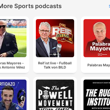
More Sports podcasts
bras Mayores -
Reif ist live – Fußball
Palabras Ma
s Antonio Vélez
Talk von BILD