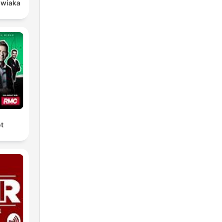
owiaka
ot