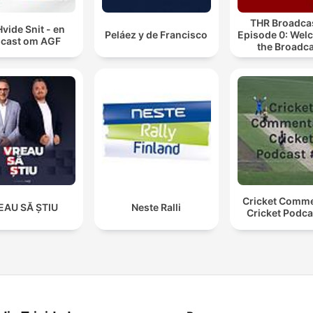
THR Broadcas
Hvide Snit - en
Peláez y de Francisco
Episode 0: Wel
cast om AGF
the Broadca
Cricket Comm
EAU SĂ ȘTIU
Neste Ralli
Cricket Podca