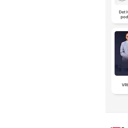
Det 
pod
VR