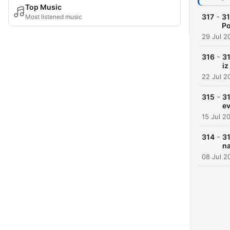
Top Music
-
317
31
Most listened music
Po
29 Jul 2
-
316
31
iz
22 Jul 2
-
315
31
ev
15 Jul 2
-
314
31
n
08 Jul 2