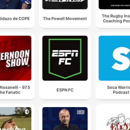
The Rugby Ins
rtidazo de COPE
The Powell Movement
Coaching Po
issanelli - 97.5
Soca Warri
ESPN FC
he Fanatic
Podcast