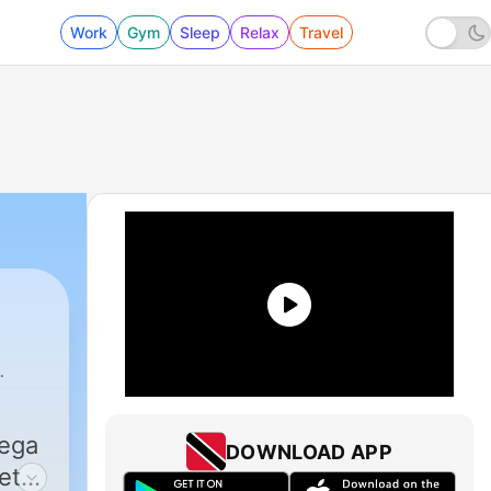
Work
Gym
Sleep
Relax
Travel
kega
DOWNLOAD APP
et