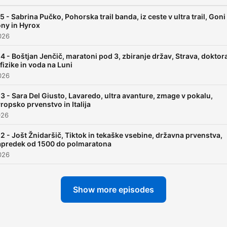
5 - Sabrina Pučko, Pohorska trail banda, iz ceste v ultra trail, Goni
ny in Hyrox
026
4 - Boštjan Jenčič, maratoni pod 3, zbiranje držav, Strava, doktor
 fizike in voda na Luni
026
3 - Sara Del Giusto, Lavaredo, ultra avanture, zmage v pokalu,
ropsko prvenstvo in Italija
026
2 - Jošt Žnidaršič, Tiktok in tekaške vsebine, državna prvenstva,
apredek od 1500 do polmaratona
026
Show more episodes