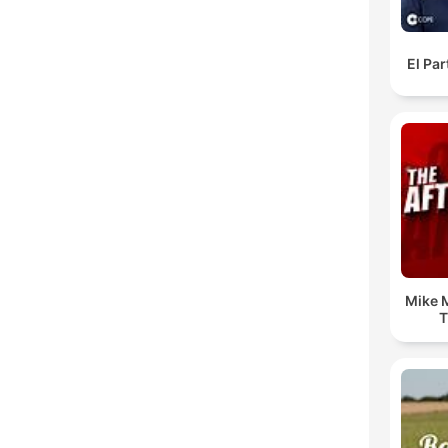
El Pa
Mike M
T