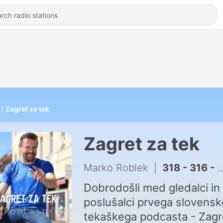
Zagret za tek
Zagret za tek
Marko Roblek
|
318 - 316 - Jože Kojc, HYROX, PRO kategorija, svetovni rekordi in napredek v zrelih letih
Dobrodošli med gledalci in
poslušalci prvega slovens
tekaškega podcasta - Zagr