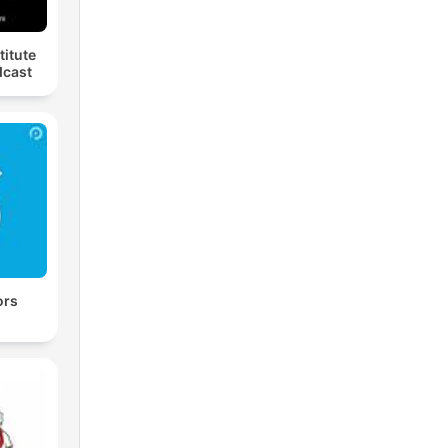
titute
dcast
ors