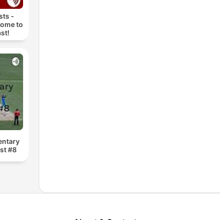
ts -
come to
st!
entary
st #8