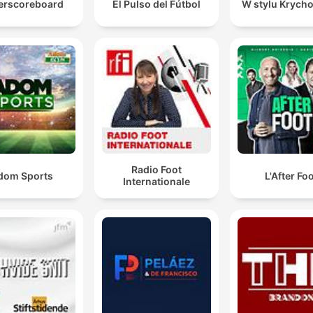
erscoreboard
El Pulso del Fútbol
W stylu Krych
Radio Foot
dom Sports
L'After Fo
Internationale