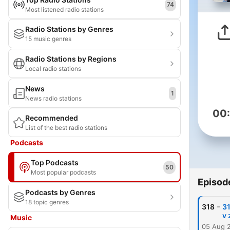
74
Most listened radio stations
Radio Stations by Genres
15 music genres
Radio Stations by Regions
Local radio stations
News
1
News radio stations
00
Recommended
List of the best radio stations
Podcasts
Top Podcasts
50
Most popular podcasts
Episod
Podcasts by Genres
18 topic genres
-
318
31
v 
Music
05 Aug 