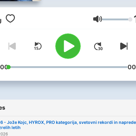
za tek! Vaš gostitelj Marko
Roblek skupaj z gosti
poskušam biti informativen
Volume
zanimiv, zabaven in
provokativen. Naročite se zdaj!
Lahko po mili volji tudi
všečkate in delite. Celo
donirate! Hvaležen iz srca,
:00
00
drage tekačice in dragi teka
es
6 - Jože Kojc, HYROX, PRO kategorija, svetovni rekordi in napred
zrelih letih
2026