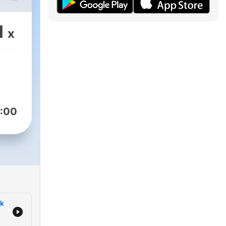
1
x
,
:00
či.
ek