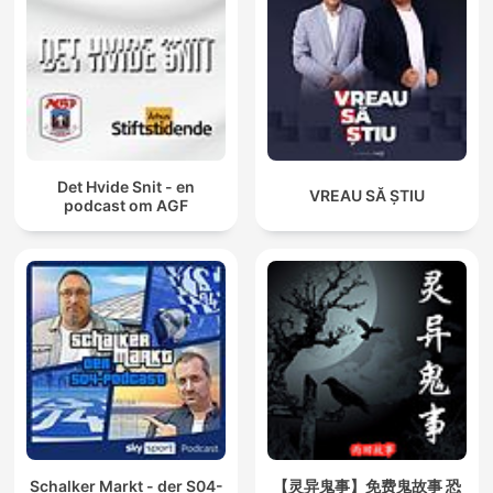
Det Hvide Snit - en
VREAU SĂ ȘTIU
podcast om AGF
Schalker Markt - der S04-
【灵异鬼事】免费鬼故事 恐