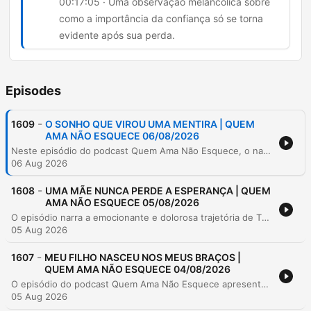
00:17:05 · Uma observação melancólica sobre
como a importância da confiança só se torna
evidente após sua perda.
Episodes
-
1609
O SONHO QUE VIROU UMA MENTIRA | QUEM
AMA NÃO ESQUECE 06/08/2026
Neste episódio do podcast Quem Ama Não Esquece, o narrador Fred compartilha um relato pessoal sobre a fragilidade da confiança em um relacionamento. Após cinco anos de sacrifícios e economia rigorosa para a compra de uma casa própria, o casal enfrenta uma crise devastadora quando Silvia, a parceira de Fred, revela ter perdido todas as economias do casal em um golpe financeiro. A narrativa explora as nuances de uma traição que não envolve outra pessoa, mas sim a quebra da lealdade e do planejamento compartilhado. O relato detalha o impacto emocional de descobrir que o sonho de uma vida foi destruído por segredos e decisões unilaterais, levantando questionamentos sobre se o amor é suficiente para restaurar a segurança em um casamento após uma perda tão profunda.
06 Aug 2026
-
1608
UMA MÃE NUNCA PERDE A ESPERANÇA | QUEM
AMA NÃO ESQUECE 05/08/2026
O episódio narra a emocionante e dolorosa trajetória de Thaís, desde o reencontro com seu marido Reginaldo até as graves complicações de saúde de sua filha Olívia. A história detalha a luta contra diagnósticos difíceis como mielomeningocele e meningite, culminando na notícia devastadora de que a bebê entraria em cuidados paliativos. O relato descreve o período de cuidados paliativos após 17 cirurgias e o falecimento da criança em abril de 2025. A narradora detalha os momentos finais de conexão e o processo de luto e superação que a família enfrenta desde então.
05 Aug 2026
-
1607
MEU FILHO NASCEU NOS MEUS BRAÇOS |
QUEM AMA NÃO ESQUECE 04/08/2026
O episódio do podcast Quem Ama Não Esquece apresenta o relato emocionante de João Pedro sobre a jornada de superação e fé de sua família. Após enfrentar a perda traumática de dois bebês em gestações distintas, o casal vive a inesperada e intensa experiência de um parto de emergência no meio de um congestionamento de estrada. A narrativa detalha os desafios emocionais da espera, o medo do desconhecido e a força necessária para manter a esperança diante das adversidades. É uma história sobre resiliência, paciência e a crença de que os milagres acontecem no tempo certo.
05 Aug 2026