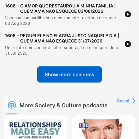
-
1606
O AMOR QUE RESTAUROU A MINHA FAMÍLIA |
QUEM AMA NÃO ESQUECE 03/08/2026
Vanessa compartilha sua emocionante trajetória de superação, desde uma adolescência marcada pela falta de afeto familiar e uma gravidez precoce aos 16 anos, até enfrentar o abandono do pai e um relacionamento instável que a sobrecarregou com responsabilidades sozinha. Após enfrentar grandes dificuldades para criar seu filho Antônio, ela relata como encontrou em Lucas um companheiro íntegro e disposto a construir uma família real. A história destaca o processo de cura emocional e reconciliação familiar, mediado pelo apoio de Lucas, que a incentivou a perdoar o pai antes de seu falecimento. O relato termina com uma reflexão sobre como encontrar a pessoa certa pode transformar a vida, trazendo segurança, crescimento pessoal e a possibilidade de um novo recomeço.
03 Aug 2026
-
1605
PEGUEI ELE NO FLAGRA JUSTO NAQUELE DIA |
QUEM AMA NÃO ESQUECE 31/07/2026
Um relato emocionante sobre superação e o inesperado encontro do amor. A narradora descreve como a descoberta de uma traição pelo noivo, na véspera do casamento, destruiu seus planos de cinco anos e sua estabilidade emocional. Em meio ao caos de um quase atropelamento, surge a figura de um taxista que oferece não apenas auxílio físico, mas o suporte necessário para atravessar o luto de um relacionamento perdido. A história acompanha a transição da dor profunda para o florescimento de uma nova conexão, baseada na paciência e no respeito ao tempo de cura. O episódio explora como o fim de um ciclo traumático abriu caminho para um relacionamento construído sobre a admiração e a segurança emocional.
31 Jul 2026
Show more episodes
See all
More Society & Culture podcasts