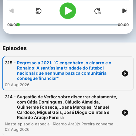
00:00
00:00
Episodes
-
315
Regresso a 2021: “O engenheiro, o cigarro e o
Ronaldo: A santíssima trindade do futebol
nacional que nenhuma bazuca comunitária
consegue financiar”
09 Aug 2026
-
314
Sugestão de Verão: sobre discorrer chatamente,
com Cátia Domingues, Cláudio Almeida,
Guilherme Fonseca, Joana Marques, Manuel
Cardoso, Miguel Góis, José Diogo Quintela e
Ricardo Araújo Pereira
Neste episódio especial, Ricardo Araújo Pereira conversa com vários amigos e colegas sobre as origens do seu olhar humorístico e como a infância moldou o seu sentido de humor ou estratégias de sobrevivência social. Os relatos abrangem desde a impertinência perante a autoridade até à utilização da transgressão de regras familiares e mudanças geográficas. A discussão explora também as trajetórias de aprendizagem na comédia, destacando a importância da prática constante, do trabalho em equipa e da análise técnica de referências. O episódio encerra com um balanço sobre o processo de encontrar uma voz própria através da observação e transcrição.
02 Aug 2026