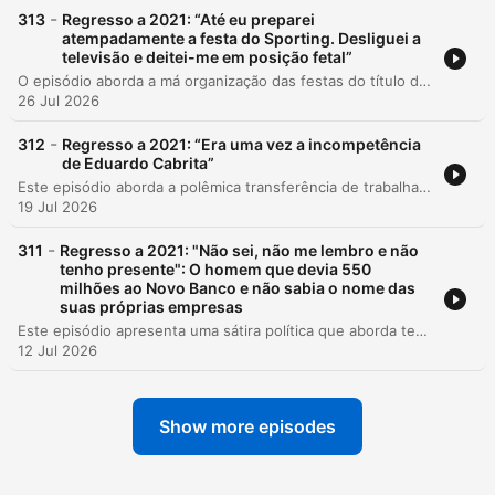
-
313
Regresso a 2021: “Até eu preparei
atempadamente a festa do Sporting. Desliguei a
televisão e deitei-me em posição fetal”
O episódio aborda a má organização das festas do título do Sporting e critica a falta de planeamento das autoridades. Em seguida, analisa o depoimento de Luís Filipe Vieira na Comissão de Inquérito ao Novo Banco, discutindo as suas dívidas e erros de gestão imobiliária. A edição inclui ainda quadros humorísticos sobre um incidente bizarro envolvendo um homem baleado que continua a beber vinho, além de uma entrevista satírica com Sebastián Coates sobre o título do Sporting.
26 Jul 2026
-
312
Regresso a 2021: “Era uma vez a incompetência
de Eduardo Cabrita”
Este episódio aborda a polêmica transferência de trabalhadores imigrantes para o empreendimento Zmar, criticando a operação policial realizada de madrugada e as justificativas contraditórias das autoridades em Odemira. Através do sarcasmo, expõe-se o conflito entre os direitos dos proprietários locais e as condições precárias de habitação enfrentadas pelos trabalhadores. Em seguida, apresenta uma entrevista com o ex-ministro Miguel Poiares Maduro, que discute a política partidária do PSD, críticas ao governo e a relação entre humor e política. O diálogo explora temas como a manipulação da verdade na esfera pública e as dinâmicas das candidaturas presidenciais.
19 Jul 2026
-
311
Regresso a 2021: "Não sei, não me lembro e não
tenho presente": O homem que devia 550
milhões ao Novo Banco e não sabia o nome das
suas próprias empresas
Este episódio apresenta uma sátira política que aborda temas como a precariedade do serviço ferroviário, a gestão de fundações e sociedades offshore ligadas ao Novo Banco, e o elevado custo de um obelisco em Oeiras. O apresentador utiliza o humor para criticar a falta de transparência e a gestão de recursos públicos. A segunda parte do programa explora a crítica aos candidatos autárquicos do PSD, comparando-os a participantes de um reality show, e inclui uma entrevista com a secretária-geral da CGTP, Isabel Camarinha, sobre o papel dos sindicatos, o teletrabalho e as reivindicações laborais.
12 Jul 2026
Show more episodes