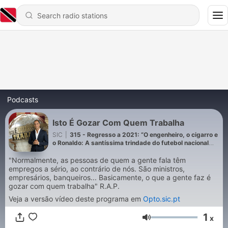
Podcasts
Isto É Gozar Com Quem Trabalha
SIC
|
315 - Regresso a 2021: “O engenheiro, o cigarro e
o Ronaldo: A santíssima trindade do futebol nacional
que nenhuma bazuca comunitária consegue financiar”
"Normalmente, as pessoas de quem a gente fala têm
empregos a sério, ao contrário de nós. São ministros,
empresários, banqueiros... Basicamente, o que a gente faz é
gozar com quem trabalha" R.A.P.
Veja a versão vídeo deste programa em
Opto.sic.pt
1
x
Volume