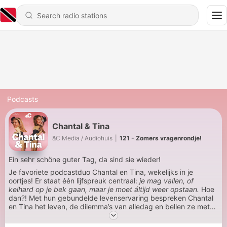
Podcasts
Chantal & Tina
&C Media / Audiohuis
|
121 - Zomers vragenrondje!
Ein sehr schöne guter Tag, da sind sie wieder!
Je favoriete podcastduo Chantal en Tina, wekelijks in je
oortjes! Er staat één lijfspreuk centraal:
je mag vallen, of
keihard op je bek gaan, maar je moet áltijd weer opstaan.
Hoe
dan?! Met hun gebundelde levenservaring bespreken Chantal
en Tina het leven, de dilemma’s van alledag en bellen ze met
BN’ers die blij zijn zodat jij daar ook blij van wordt. Viel Spaß!