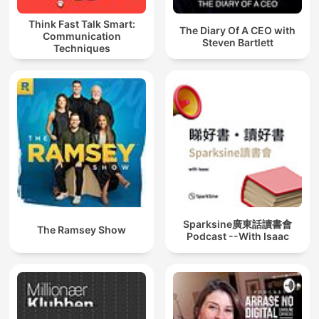
Think Fast Talk Smart:
The Diary Of A CEO with
Communication
Steven Bartlett
Techniques
Sparksine廣東話讀書會
The Ramsey Show
Podcast --With Isaac