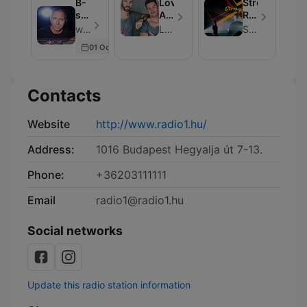
B-
Loving
Strong
sensual
Arms
R.
Official
Podcast
-
with Bárány Attila - Episode 6
Loving Arms
Strong R.
CLASSIC
Party
01 Oct 2016
Podcast
Mixes
🎵
Contacts
Website
http://www.radio1.hu/
Address:
1016 Budapest Hegyalja út 7-13.
Phone:
+36203111111
Email
radio1@radio1.hu
Social networks
Update this radio station information