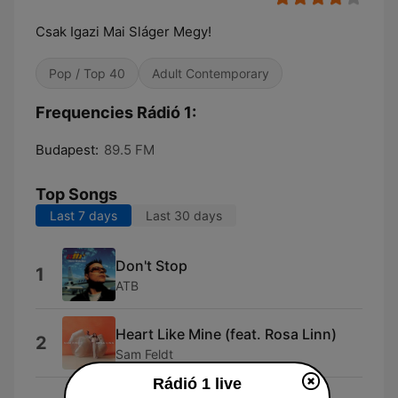
Csak Igazi Mai Sláger Megy!
Pop / Top 40
Adult Contemporary
Frequencies Rádió 1:
Budapest:
89.5 FM
Top Songs
Last 7 days
Last 30 days
Don't Stop
1
ATB
Heart Like Mine (feat. Rosa Linn)
2
Sam Feldt
Rádió 1 live