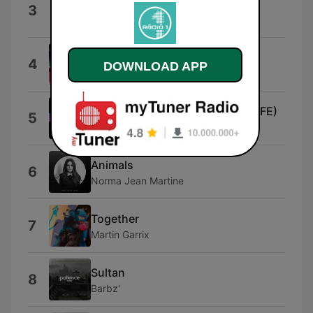
Street Life
3
Purple Disco Machine
Piple (Extended Mix)
4
DOWNLOAD APP
Alex Kenji & Federico Scavo
SLEEP TONIGHT (THIS IS THE LIFE)
5
Switch Disco
Animals
6
Norma Jean Martine
Together
7
Martin Garrix
Sultan
8
Barbz'