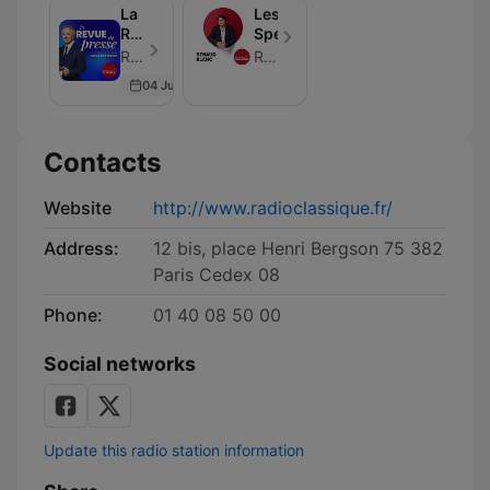
La
Les
Revue
Spécialistes
de
Radio Classique - Episode 1433
Radio Classique
Presse
04 Jun 2026
Contacts
Website
http://www.radioclassique.fr/
Address:
12 bis, place Henri Bergson 75 382
Paris Cedex 08
Phone:
01 40 08 50 00
Social networks
Update this radio station information