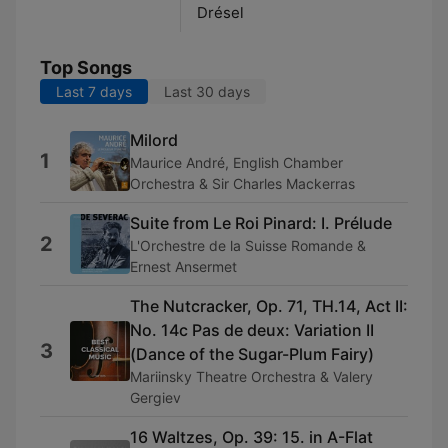
Drésel
Top Songs
Last 7 days
Last 30 days
Milord
1
Maurice André, English Chamber
Orchestra & Sir Charles Mackerras
Suite from Le Roi Pinard: I. Prélude
2
L'Orchestre de la Suisse Romande &
Ernest Ansermet
The Nutcracker, Op. 71, TH.14, Act II:
No. 14c Pas de deux: Variation II
3
(Dance of the Sugar-Plum Fairy)
Mariinsky Theatre Orchestra & Valery
Gergiev
16 Waltzes, Op. 39: 15. in A-Flat