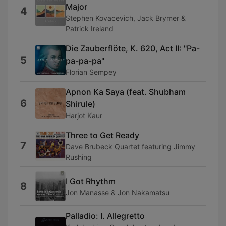
Major
4
Stephen Kovacevich, Jack Brymer &
Patrick Ireland
Die Zauberflöte, K. 620, Act II: "Pa-
5
pa-pa-pa"
Florian Sempey
Apnon Ka Saya (feat. Shubham
6
Shirule)
Harjot Kaur
Three to Get Ready
7
Dave Brubeck Quartet featuring Jimmy
Rushing
I Got Rhythm
8
Jon Manasse & Jon Nakamatsu
Palladio: I. Allegretto