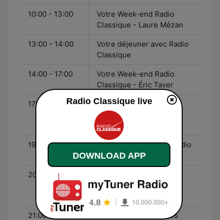
10:00 - 13:00
Votre Week-end Radio
Classique - Laure Mézan
13:00 - 14:00
Votre déjeuner avec Radio
Classique
14:00 - 17:00
Votre Week-end Radio
Classique - Éric Taver
Radio Classique live
17:00 - 19:00
Votre Week-end Radio
Classique - Margot
Delattre
19:00 - 20:00
La Grande Galerie de Radio
DOWNLOAD APP
Classique - Guy Boyer
20:00 - 21:00
Votre Dîner avec Radio
Classique - Radio
Classique
21:00 - 00:00
Les Variations - Francis