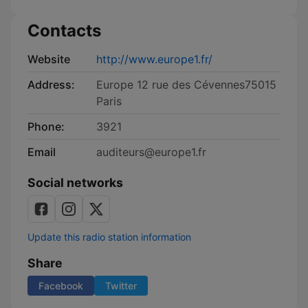
correspondants
d'Europe
Contacts
1
Website
http://www.europe1.fr/
Address:
Europe 12 rue des Cévennes75015
Paris
Phone:
3921
Email
auditeurs@europe1.fr
Social networks
Update this radio station information
Share
Facebook
Twitter