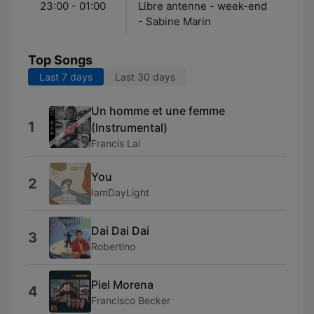
23:00 - 01:00
Libre antenne - week-end
- Sabine Marin
Top Songs
Last 7 days
Last 30 days
Un homme et une femme
1
(Instrumental)
Francis Lai
You
2
IamDayLight
Dai Dai Dai
3
Robertino
Piel Morena
4
Francisco Becker