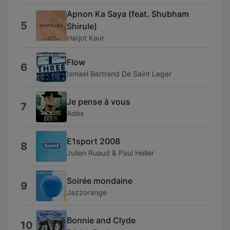
Apnon Ka Saya (feat. Shubham
5
Shirule)
Harjot Kaur
Flow
6
Ismael Bertrand De Saint Leger
Je pense à vous
7
Adès
E1sport 2008
8
Julien Ruaud & Paul Heller
Soirée mondaine
9
Jazzorange
Bonnie and Clyde
10