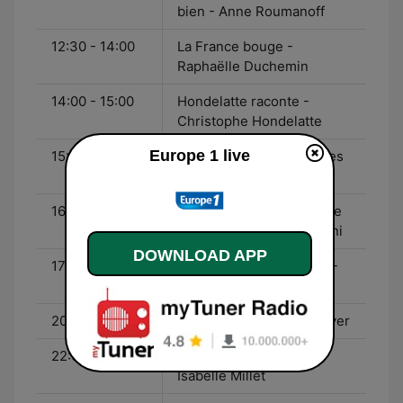
bien - Anne Roumanoff
12:30 - 14:00
La France bouge -
Raphaëlle Duchemin
14:00 - 15:00
Hondelatte raconte -
Christophe Hondelatte
Europe 1 live
15:00 - 16:00
Partagez vos expériences
de vie - Olivier Delacroix
16:00 - 17:00
Êtes-vous prêts à jouer le
jeu ? - Laurence Boccolini
DOWNLOAD APP
17:00 - 20:00
Le grand journal du soir -
Matthieu Belliard
20:00 - 22:00
Musique ! - Emilie Mazoyer
22:00 - 22:30
Le journal de la nuit -
Isabelle Millet