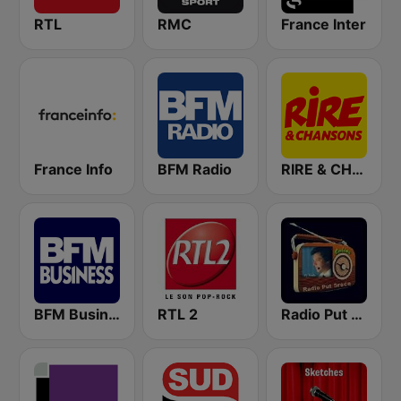
RTL
RMC
France Inter
France Info
BFM Radio
RIRE & CHANSONS
BFM Business 100.8 FM
RTL 2
Radio Put Sreće