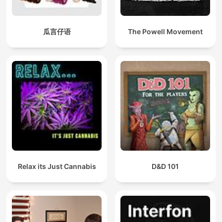
瓜言仔语
The Powell Movement
Relax its Just Cannabis
D&D 101