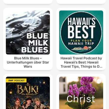
Blue Milk Blues –
Hawaii Travel Podcast by
Unterhaltungen über Star
Hawaii’s Best: Hawaii
Wars
Travel Tips, Things to Do
in Hawaii & Vacation
Planning