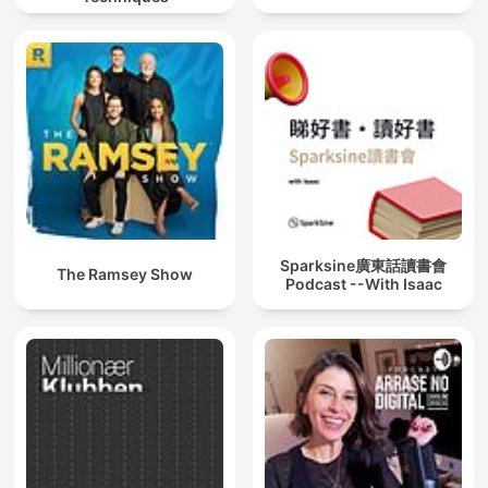
Sparksine廣東話讀書會
The Ramsey Show
Podcast --With Isaac