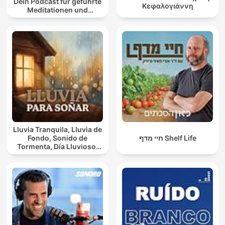
Dein Podcast für geführte
Κεφαλογιάννη
Meditationen und
Entspannung
Lluvia Tranquila, Lluvia de
Fondo, Sonido de
חיי מדף Shelf Life
Tormenta, Día Lluvioso,
Lluvia Para Soñar