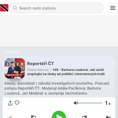
Podcasts
Reportéři ČT
Česká televize
|
149 - Barbora Loudová: Jak ustát
stupňující se útoky od politiků i internetových trolů
Kauzy, souvislosti i zákulisí investigativní novinařiny. Podcast
pořadu Reportéři ČT. Moderují Adéla Paclíková, Barbora
Loudová, Jan Moláček a Jevhenija Vachničenko.
1
x
Volume