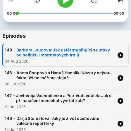
00:00
00:00
Episodes
-
149
Barbora Loudová: Jak ustát stupňující se útoky
od politiků i internetových trolů
04 Aug 2026
-
148
Aneta Snopová a Hanuš Hanslík: Názory nejsou
fakta. Všem měříme stejně.
28 Jul 2026
-
147
Jevhenija Vachničenko a Petr Vodseďálek: Jak si
při natáčení nenechat vyvrtat zub?
21 Jul 2026
-
146
Darja Stomatová: Jaký je život oceňované
válečné reportérky
14 Jul 2026