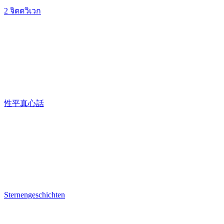
2 จิตตวิเวก
性平真心話
Sternengeschichten