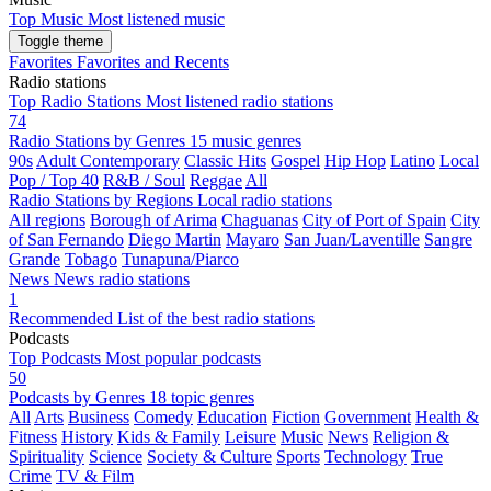
Top Music
Most listened music
Toggle theme
Favorites
Favorites and Recents
Radio stations
Top Radio Stations
Most listened radio stations
74
Radio Stations by Genres
15 music genres
90s
Adult Contemporary
Classic Hits
Gospel
Hip Hop
Latino
Local
Pop / Top 40
R&B / Soul
Reggae
All
Radio Stations by Regions
Local radio stations
All regions
Borough of Arima
Chaguanas
City of Port of Spain
City
of San Fernando
Diego Martin
Mayaro
San Juan/Laventille
Sangre
Grande
Tobago
Tunapuna/Piarco
News
News radio stations
1
Recommended
List of the best radio stations
Podcasts
Top Podcasts
Most popular podcasts
50
Podcasts by Genres
18 topic genres
All
Arts
Business
Comedy
Education
Fiction
Government
Health &
Fitness
History
Kids & Family
Leisure
Music
News
Religion &
Spirituality
Science
Society & Culture
Sports
Technology
True
Crime
TV & Film