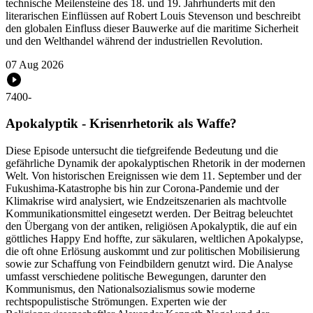
technische Meilensteine des 18. und 19. Jahrhunderts mit den
literarischen Einflüssen auf Robert Louis Stevenson und beschreibt
den globalen Einfluss dieser Bauwerke auf die maritime Sicherheit
und den Welthandel während der industriellen Revolution.
07 Aug 2026
7400
-
Apokalyptik - Krisenrhetorik als Waffe?
Diese Episode untersucht die tiefgreifende Bedeutung und die
gefährliche Dynamik der apokalyptischen Rhetorik in der modernen
Welt. Von historischen Ereignissen wie dem 11. September und der
Fukushima-Katastrophe bis hin zur Corona-Pandemie und der
Klimakrise wird analysiert, wie Endzeitszenarien als machtvolle
Kommunikationsmittel eingesetzt werden. Der Beitrag beleuchtet
den Übergang von der antiken, religiösen Apokalyptik, die auf ein
göttliches Happy End hoffte, zur säkularen, weltlichen Apokalypse,
die oft ohne Erlösung auskommt und zur politischen Mobilisierung
sowie zur Schaffung von Feindbildern genutzt wird. Die Analyse
umfasst verschiedene politische Bewegungen, darunter den
Kommunismus, den Nationalsozialismus sowie moderne
rechtspopulistische Strömungen. Experten wie der