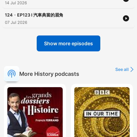
14 Jul 2026
-
124
EP123 I 汽車典當的眉角
07 Jul 2026
Show more episodes
See all
More History podcasts