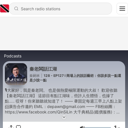
Podcasts
秦老闆話江湖
秦嗣林
|
128 - EP127 I 商場上的說話藝術：你該多說一點還
是少說一點
🎙️大家好，我是秦老闆。 也是個熱愛極限運動的大叔！ 歡迎收聽
【秦老闆話江湖】 這節目有點江湖味，些許人生體悟，也摻了
點….. 哎呀！你來聽聽就知道了！ —— 📆固定每週三早上八點上架
📨廣告合作邀約 EMIL：depawn@gmail.com —— FB粉絲團：
https://www.facebook.com/QinSiLin 大千典精品(鑑價服務)：
https://www.facebook.com/Depawnshop —— 🎧 製作團隊 🎧
出 品 人：大千典精品 主 持 人：秦嗣林(秦老闆) 書法藝術：莊錦華
1