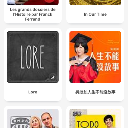
Les grands dossiers de
l'Histoire par Franck
In Our Time
Ferrand
Lore
吳淡如人生不能沒故事