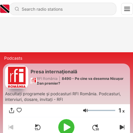
Podcasts
Presa internaţională
RFI România
|
8490 - Pe cine va desemna Nicușor
Dan premier?
Ascultați programele și podcasturi RFI România. Podcasturi,
interviuri, dosare, invitați - RFI
1
x
Volume