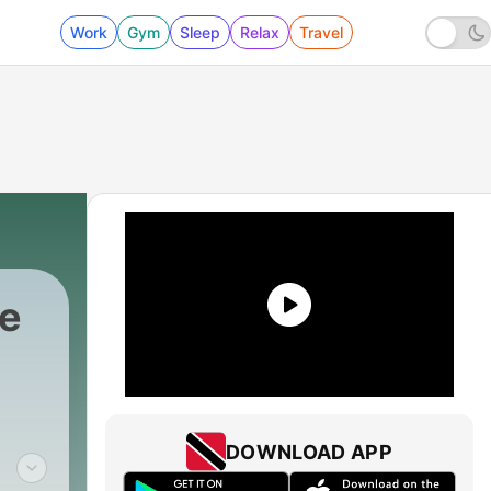
Work
Gym
Sleep
Relax
Travel
e
DOWNLOAD APP