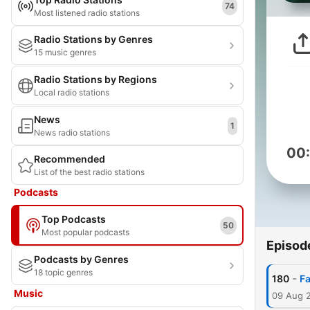
74
Most listened radio stations
Radio Stations by Genres
15 music genres
Radio Stations by Regions
Local radio stations
News
1
News radio stations
00
Recommended
List of the best radio stations
Podcasts
Top Podcasts
50
Most popular podcasts
Episod
Podcasts by Genres
18 topic genres
-
180
Fa
Music
09 Aug 