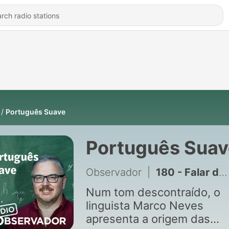
Português Suave
Português Suav
Observador
|
180 - Falar duas línguas em casa faz mal e confunde as crianças?
Num tom descontraído, o
linguista Marco Neves
apresenta a origem das