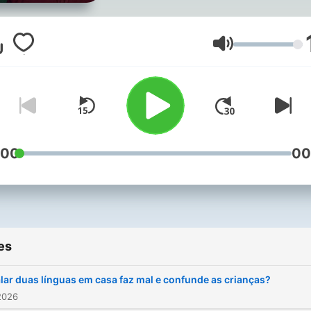
palavras que nos surpree
nas notícias, explica os
regionalismos, desvenda m
Volume
da língua portuguesa — e
ainda esclarece dúvidas d
ouvintes.
:00
00
es
lar duas línguas em casa faz mal e confunde as crianças?
2026