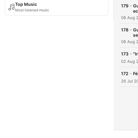
Top Music
-
179
Gu
Most listened music
ec
08 Aug 
-
178
Gu
s
08 Aug 
-
173
"I
02 Aug 
-
172
Fé
26 Jul 2