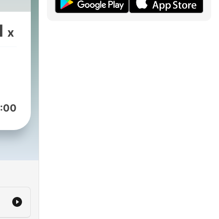
ndem
1
itos
x
os
:00