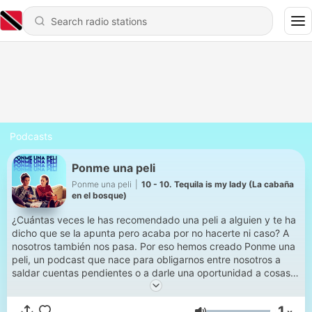
Podcasts
Ponme una peli
Ponme una peli
|
10 - 10. Tequila is my lady (La cabaña
en el bosque)
¿Cuántas veces le has recomendado una peli a alguien y te ha
dicho que se la apunta pero acaba por no hacerte ni caso? A
nosotros también nos pasa. Por eso hemos creado Ponme una
peli, un podcast que nace para obligarnos entre nosotros a
saldar cuentas pendientes o a darle una oportunidad a cosas
que, de otro modo, no veríamos. Con Irene González, Rocío de
la Fuente y Diego Martínez.
1