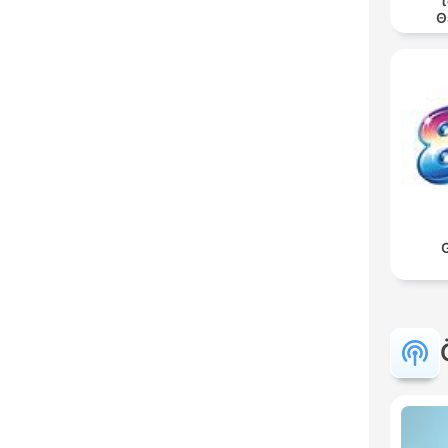
τ
Θ
G