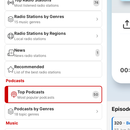
74
Most listened radio stations
Radio Stations by Genres
15 music genres
Radio Stations by Regions
Local radio stations
News
1
News radio stations
Recommended
00
List of the best radio stations
Podcasts
Top Podcasts
50
Most popular podcasts
Episod
Podcasts by Genres
18 topic genres
-
Music
320
B