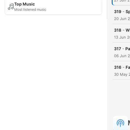
27 Jun 
Top Music
Most listened music
-
319
Sp
20 Jun 
-
318
WM
13 Jun 
-
317
Pa
06 Jun 
-
316
Fa
30 May 