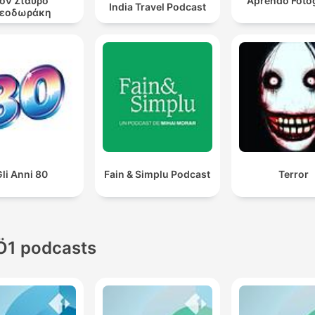
ον Σταύρο
Aprendo Fotog
India Travel Podcast
εοδωράκη
li Anni 80
Fain & Simplu Podcast
Terror
Ö1 podcasts