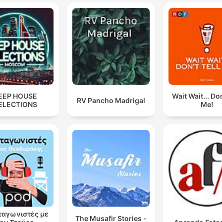
EEP HOUSE
Wait Wait... Don
RV Pancho Madrigal
ELECTIONS
Me!
αγωνιστές με
The Musafir Stories -