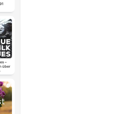
091
es –
n über
s