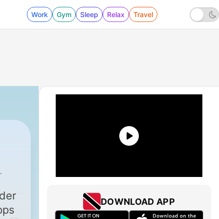
Work
Gym
Sleep
Relax
Travel
der
DOWNLOAD APP
pps