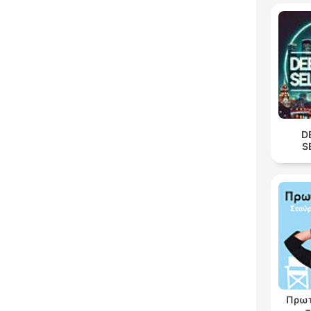
D
S
Πρωτ