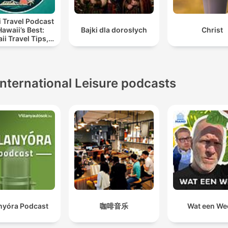
 Travel Podcast
Hawaii’s Best:
Bajki dla dorosłych
Christ
ii Travel Tips,
 to Do in Hawaii
ation Planning
International Leisure podcasts
anyóra Podcast
咖啡音乐
Wat een We