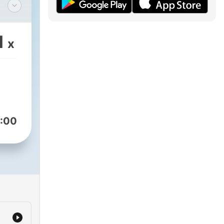
d
es
1
x
:00