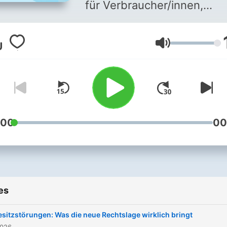
für Verbraucher/innen,
Nachhaltigkeit, Konsum un
Gesellschaft - darum geht 
Volume
in "help". Auf help.ORF.at
bietet die
Konsumentenredaktion
aktuelle Meldungen,
Testberichte und
Hintergründe.
:00
00
es
esitzstörungen: Was die neue Rechtslage wirklich bringt