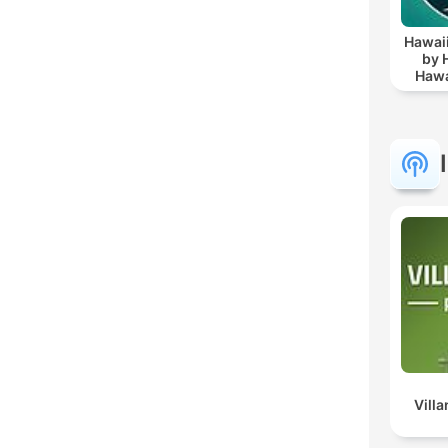
Hawaii
by 
Hawa
Things
& Vac
Vill