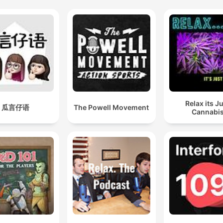
Relax its J
瓜言仔语
The Powell Movement
Cannabi