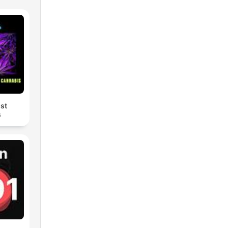
ust
s