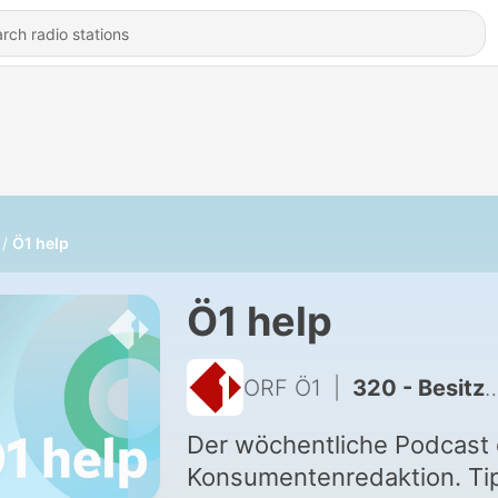
Ö1 help
Ö1 help
ORF Ö1
|
320 - Besitzstörungen: Was die neue Rechtslage wirklich bringt
Der wöchentliche Podcast 
Konsumentenredaktion. Ti