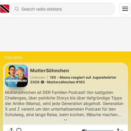
Podcasts
MutterSöhnchen
Unknown
|
195 - Mama reagiert auf Jugendwörter
2026 😂 -Muttersöhnchen #183
Muttersöhnchen ist DER Familien Podcast! Von lustigsten
Challenges, über peinliche Storys bis über tiefgründige Tipps
der Antike (Mama), wird jede Generation abgeholt. Generation
X und Z vereint um den unterhaltsamsten Podcast für den
Schulweg, eine lange Reise, beim kochen, Wäsche machen
oder zum einschlafen, zu bieten... JEDEN SONNTAG 10 Uhr
EINE NEUE FOLGE 🥰 🥳 TOUR TICKETS: https://www.eventim-
1