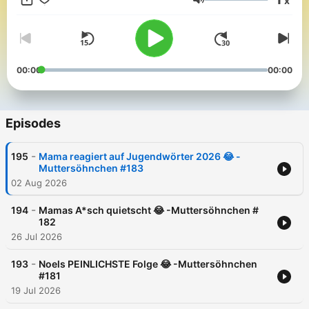
x
light.com/de/a/68172eb569e6d82f9138eb0c 📧Anfragen:
Volume
mspodcast@bigfamstudios.de
00:00
00:00
Episodes
-
195
Mama reagiert auf Jugendwörter 2026 😂 -
Muttersöhnchen #183
02 Aug 2026
-
194
Mamas A*sch quietscht 😂 -Muttersöhnchen #
182
26 Jul 2026
-
193
Noels PEINLICHSTE Folge 😂 -Muttersöhnchen
#181
19 Jul 2026