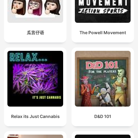
瓜言仔语
The Powell Movement
Relax its Just Cannabis
D&D 101