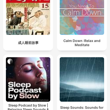
Calm Down :Relax and
成人睡前故事
Meditate
Sleep Podcast by Slow |
Sleep Sounds: Sounds for
Relaxing Sleep Sounds &