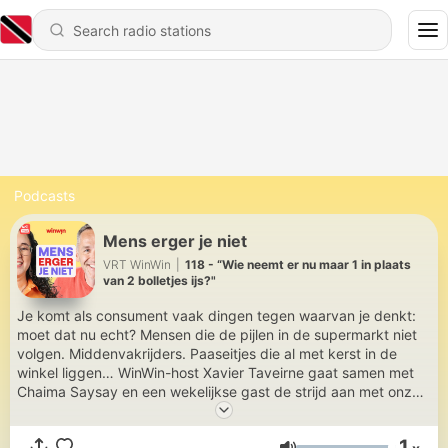
Podcasts
Mens erger je niet
VRT WinWin
|
118 - “Wie neemt er nu maar 1 in plaats
van 2 bolletjes ijs?"
Je komt als consument vaak dingen tegen waarvan je denkt:
moet dat nu echt? Mensen die de pijlen in de supermarkt niet
volgen. Middenvakrijders. Paaseitjes die al met kerst in de
winkel liggen… WinWin-host Xavier Taveirne gaat samen met
Chaima Saysay en een wekelijkse gast de strijd aan met onze
kleine ergernissen van het dagelijkse leven. Omdat een klein
beetje ergeren gewéldig kan opluchten.
1