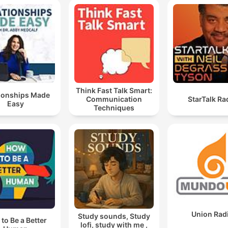
Think Fast Talk Smart:
tionships Made
Communication
StarTalk Ra
Easy
Techniques
Union Rad
Study sounds, Study
to Be a Better
lofi, study with me ,