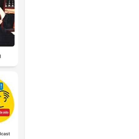
ا
dcast