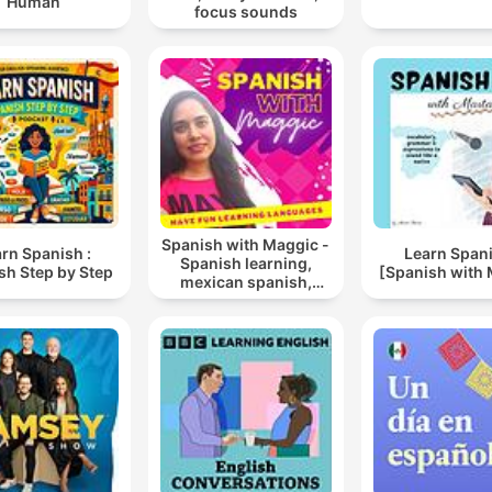
Human
focus sounds
Spanish with Maggic -
rn Spanish :
Learn Span
Spanish learning,
sh Step by Step
[Spanish with 
mexican spanish,
language learning,
polyglot mindset