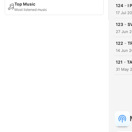
Top Music
-
124
I 
Most listened music
17 Jul 2
-
123
S
27 Jun 
-
122
T
14 Jun 
-
121
T
31 May 