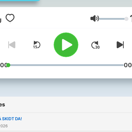
finger! Du skal nemlig bare
læne dig tilbage og lytte. I
podcasten vil du høre det
Volume
danske sprog udtalt langs
og tydeligt, mens du komm
bag om sproget og lærer o
udtryk og talemåder, som 
være ekstra svære at forst
:00
00
udlændinge/ikke-
dansksprogede. F.eks. vil 
lære, hvorfor nogle danske
siger "tak for kaffe", selvo
es
ikke drikker kaffe, eller tag
benene på nakken, selvom
 SKIDT DA!
ikke er cirkusartister. Med
2026