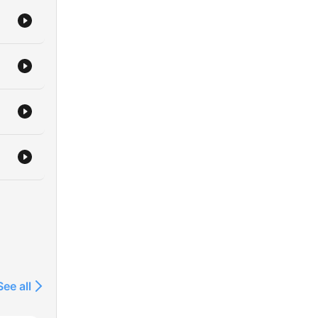
ke
nsk
See all