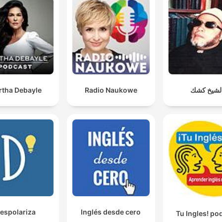
rtha Debayle
Radio Naukowe
لشيخ كشك
espolariza
Inglés desde cero
Tu Ingles! po