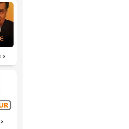
dio
io