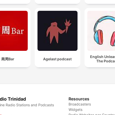
English Unlea
商周Bar
Agelast podcast
The Podca
dio Trinidad
Resources
Broadcasters
ine Radio Stations and Podcasts
Widgets
Radio Websites per Countr