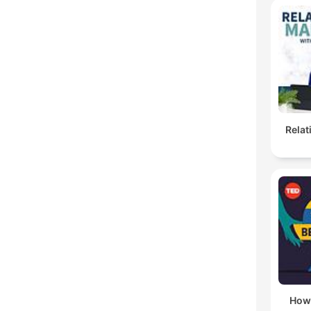
Rela
How 