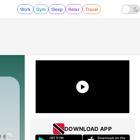
Work
Gym
Sleep
Relax
Travel
DOWNLOAD APP
e en