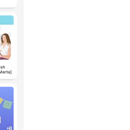
ish
Marta]