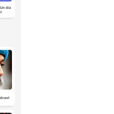
 Un día
l
dcast