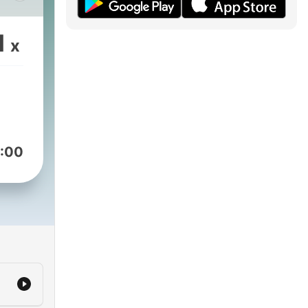
1
x
omt
er
rd,
kan
å for
:00
du
re
m de
er
 de