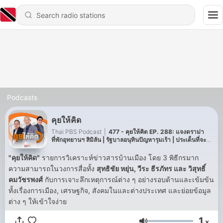
Podcasts
คุยให้คิด
Thai PBS Podcast
|
477 - คุยให้คิด EP. 288: แจงดราม่า
ที่พักอุทยานฯ สิมิลัน | รัฐบาลอนุทินปัญหารุมเร้า | ประเด็นที่จะขัด
แย้ง ภท.-พท.
"
คุยให้คิด
"
รายการวิเคราะห์ข่าวสารบ้านเมือง โดย 3 พิธีกรมาก
ความสามารถในวงการสื่อทั้ง
สุทธิชัย หยุ่น, วีระ ธีรภัทร
และ
วิสุทธิ์
คมวัชรพงศ์
กับการเจาะลึกเหตุการณ์ต่าง ๆ อย่างรอบด้านและเข้มข้น
ทั้งเรื่องการเมือง, เศรษฐกิจ, สังคมในและต่างประเทศ และย่อยข้อมูล
ต่าง ๆ ให้เข้าใจง่าย
1
x