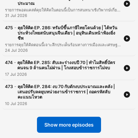
ประมาณ
รายการพอดแคสต์คุยให้คิดในตอนนี้เป็นการสนทนาเชิงวิพากษ์เกี่ยวกับสถานการณ์การเมืองไทย โดยเน้นไปที่ประเด็นความสัมพันธ์ระหว่างขั้วอำนาจทางการเมือง การแต่งตั้งข้าราชการระดับสูง และข้อสงสัยเรื่องความโปร่งใสในการได้มาซึ่งสมาชิก สว. ชุดปัจจุบัน นอกจากนี้ยังมีการหยิบยกประเด็นงบประมาณนอกงบประมาณที่มีจำนวนมหาศาลในหน่วยงานต่างๆ เช่น ประกันสังคมและองค์กรปกครองส่วนท้องถิ่น รวมถึงการวิเคราะห์โครงการโครงสร้างพื้นฐานอย่าง Land Bridge และปัญหาการทุจริตในการสอบท้องถิ่น เนื้อหาเป็นการนำเสนอข้อสังเกตเชิงลึกเกี่ยวกับกลไกอำนาจและการตรวจสอบผ่านมุมมองของผู้ดำเนินรายการ
31 Jul 2026
-
475
คุยให้คิด EP. 286: ทรัมป์ขึ้นภาษีไทยโดนด้วย | ไต้หวัน
ประท้วงไทยสนับสนุนจีนเดียว | อนุทินเดินหน้าฟ้องยิ่ง
ชีพ
รายการคุยให้คิดตอนนี้เจาะลึกประเด็นร้อนทางการเมืองและเศรษฐกิจที่กำลังส่งผลกระทบต่อประเทศไทย โดยเน้นไปที่ความเคลื่อนไหวเรื่องการตรวจสอบรายชื่อบุคคลที่เกี่ยวข้องกับการทุจริตในวุฒิสภา (สว.) และกรณีการฟ้องร้องดำเนินคดีระหว่างนักข่าวกับนักการเมือง นอกจากนี้ยังมีการวิเคราะห์สถานการณ์เศรษฐกิจโลก ทั้งเรื่องนโยบายภาษีของทรัมป์ที่มีผลต่อการส่งออกของไทย และความผันผวนของราคาน้ำมันในตลาดโลกที่กระทบต่อค่าครองชีพภายในประเทศ รวมถึงประเด็นงบประมาณแผ่นดินและเงินนอกงบประมาณที่ถูกจับตามองว่าอาจมีการนำมาใช้เพื่อแก้ปัญหาเฉพาะหน้าของรัฐบาล
24 Jul 2026
-
474
คุยให้คิด EP. 285: สับเละร่างงบปี 70 | ทำไมสิทธิ์บัตร
คนจน 9 ล้านคนไม่ผ่าน | โกงสอบข้าราชการไม่จบ
17 Jul 2026
-
473
คุยให้คิด EP. 284: งบ 70 กับดักงบประมาณและคลัง |
เสนอปรับลดยุบหน่วยงานข้าราชการ | ถอดรหัสลับ
คะแนนโหวต
10 Jul 2026
Show more episodes