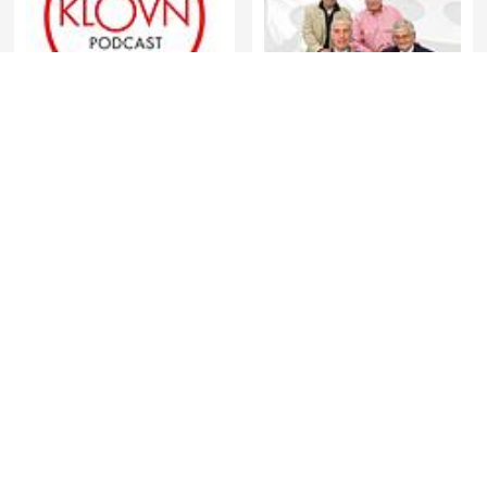
Klovn podcast
Cowboys de Medianoche
Reportéři ČT
My Diary Animated Official