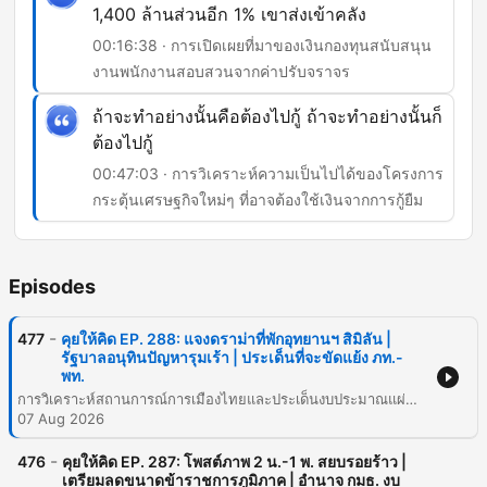
1,400 ล้านส่วนอีก 1% เขาส่งเข้าคลัง
00:16:38 · การเปิดเผยที่มาของเงินกองทุนสนับสนุน
งานพนักงานสอบสวนจากค่าปรับจราจร
ถ้าจะทำอย่างนั้นคือต้องไปกู้ ถ้าจะทำอย่างนั้นก็
ต้องไปกู้
00:47:03 · การวิเคราะห์ความเป็นไปได้ของโครงการ
กระตุ้นเศรษฐกิจใหม่ๆ ที่อาจต้องใช้เงินจากการกู้ยืม
Episodes
-
477
คุยให้คิด EP. 288: แจงดราม่าที่พักอุทยานฯ สิมิลัน |
รัฐบาลอนุทินปัญหารุมเร้า | ประเด็นที่จะขัดแย้ง ภท.-
พท.
การวิเคราะห์สถานการณ์การเมืองไทยและประเด็นงบประมาณแผ่นดิน โดยเน้นไปที่ความสัมพันธ์ระหว่างพรรคเพื่อไทยและพรรคภูมิใจไทย ท่ามกลางกระแสข่าวเรื่องการรวมกลุ่มทางการเมือง นอกจากนี้ยังมีการเจาะลึกถึงปัญหาภาระหนี้สินของธนาคารเพื่อการเกษตรและสหกรณ์การเกษตร (ธ.ก.ส.) ที่เกิดจากการดำเนินนโยบายรัฐ และความเสี่ยงต่อวินัยการเงินการคลังตามมาตรา 28 ของพระราชบัญญัติวินัยการเงินการคลังฯ เนื้อหายังครอบคลุมถึงประเด็นงบประมาณนอกงบประมาณของหน่วยงานรัฐ ความโปร่งใสในการใช้จ่ายเงินกองทุนต่างๆ รวมถึงการชี้แจงข้อเท็จจริงกรณีดราม่าบ้านพักอุทยานแห่งชาติหมู่เกาะสิมิลัน โดยผู้ดำเนินรายการได้นำเสนอข้อมูลเชิงลึกเกี่ยวกับการตรวจสอบงบประมาณและการติดตามการทำงานของภาครัฐเพื่อประโยชน์ของประชาชน
07 Aug 2026
-
476
คุยให้คิด EP. 287: โพสต์ภาพ 2 น.-1 พ. สยบรอยร้าว |
เตรียมลดขนาดข้าราชการภูมิภาค | อำนาจ กมธ. งบ