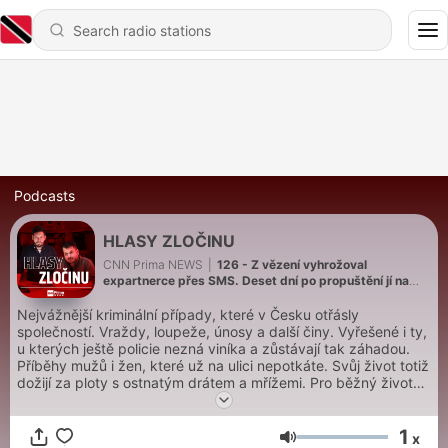
Podcasts
HLASY ZLOČINU
CNN Prima NEWS
|
126 - Z vězení vyhrožoval
expartnerce přes SMS. Deset dní po propuštění jí na
Žižkově ubodal před dětmi
Nejvážnější kriminální případy, které v Česku otřásly
společností. Vraždy, loupeže, únosy a další činy. Vyřešené i ty,
u kterých ještě policie nezná viníka a zůstávají tak záhadou.
Příběhy mužů i žen, které už na ulici nepotkáte. Svůj život totiž
dožijí za ploty s ostnatým drátem a mřížemi. Pro běžný život
na svobodě jsou totiž až příliš nebezpeční. Jak probíhaly jejich
samotné činy, následné vyšetřování i dění v soudních síní u
1
téměř zapomenutých ale i nedávných případů. To jsou HLASY
x
Volume