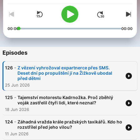
ZLOČINU v podání Václava Janaty a Jakuba Kvasničky.
00:00
00:00
Episodes
-
126
Z vězení vyhrožoval expartnerce přes SMS.
Deset dní po propuštění jí na Žižkově ubodal
před dětmi
25 Jun 2026
-
125
Tajemství motorestu Kadrnožka. Proč zběhlý
voják zastřelil čtyři lidi, které neznal?
18 Jun 2026
-
124
Záhadná vražda krále pražských taxikářů. Kdo ho
rozstřílel před jeho vilou?
11 Jun 2026