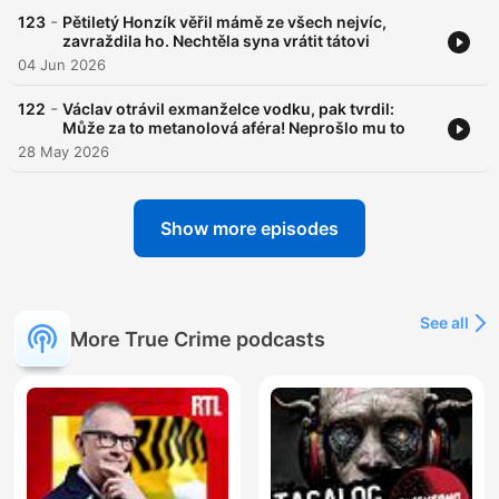
-
123
Pětiletý Honzík věřil mámě ze všech nejvíc,
zavraždila ho. Nechtěla syna vrátit tátovi
04 Jun 2026
-
122
Václav otrávil exmanželce vodku, pak tvrdil:
Může za to metanolová aféra! Neprošlo mu to
28 May 2026
Show more episodes
See all
More True Crime podcasts