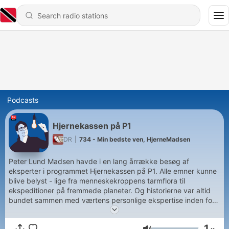
Podcasts
Hjernekassen på P1
DR
|
734 - Min bedste ven, HjerneMadsen
Peter Lund Madsen havde i en lang årrække besøg af
eksperter i programmet Hjernekassen på P1. Alle emner kunne
blive belyst - lige fra menneskekroppens tarmflora til
ekspeditioner på fremmede planeter. Og historierne var altid
bundet sammen med værtens personlige ekspertise inden for
hjernevidenskab og psykiatri.
Hør alle afsnit i DR Lyd
1