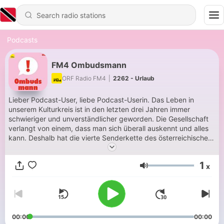
Podcasts
FM4 Ombudsmann
ORF Radio FM4
|
2262 - Urlaub
Lieber Podcast-User, liebe Podcast-Userin. Das Leben in
unserem Kulturkreis ist in den letzten drei Jahren immer
schwieriger und unverständlicher geworden. Die Gesellschaft
verlangt von einem, dass man sich überall auskennt und alles
kann. Deshalb hat die vierte Senderkette des österreichischen
Rundfunks ein neues Dienstleistungstool eingerichtet. Mich.
Den FM4 Ombudsmann. Ich werde mich bemühen, für alle
1
x
Fragen, die da kommen mögen, nach bestem Wissen oder
Volume
Gewissen, entsprechende Antworten und Lösungsansätze zu
formulieren. Mein Team, bestehend aus so erfahrenen
Problemlösern wie Martin Puntigam und Hosea Ratschiller wird
mir in dieser Mission tatkräftig zur Seite stehen.
00:00
00:00