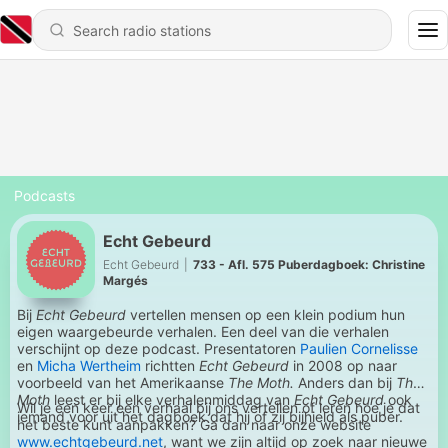
Podcasts
Echt Gebeurd
Echt Gebeurd
|
733 - Afl. 575 Puberdagboek: Christine
Margés
Bij
Echt Gebeurd
vertellen mensen op een klein podium hun
eigen waargebeurde verhalen. Een deel van die verhalen
verschijnt op deze podcast. Presentatoren
Paulien Cornelisse
en
Micha Wertheim
richtten
Echt Gebeurd
in 2008 op naar
voorbeeld van het Amerikaanse
The Moth.
Anders dan bij
The
Moth
leest er bij elke verhalenmiddag van
Echt Gebeurd
ook
Wil je een keer een verhaal bij ons vertellen of leren hoe je dat
iemand voor uit het dagboek dat hij of zij bijhield als puber.
het beste kunt aanpakken? Ga dan naar onze website
www.echtgebeurd.net
, want we zijn altijd op zoek naar nieuwe