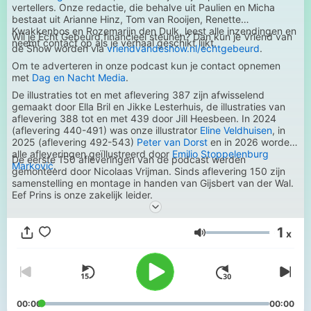
vertellers. Onze redactie, die behalve uit Paulien en Micha
bestaat uit Arianne Hinz, Tom van Rooijen, Renette
Kwakkenbos en Rozemarijn den Dulk, leest alle inzendingen en
Wil je Echt Gebeurd financieel steunen? Dan kun je Vriend van
neemt contact op als je verhaal geschikt lijkt.
de Show worden via
vriendvandeshow.nl/echtgebeurd
.
Om te adverteren in onze podcast kun je contact opnemen
met
Dag en Nacht Media
.
De illustraties tot en met aflevering 387 zijn afwisselend
gemaakt door Ella Bril en Jikke Lesterhuis, de illustraties van
aflevering 388 tot en met 439 door Jill Heesbeen. In 2024
(aflevering 440-491) was onze illustrator
Eline Veldhuisen
, in
2025 (aflevering 492-543)
Peter van Dorst
en in 2026 worden
alle afleveringen geïllustreerd door
Emilio Stoppelenburg
De eerste 150 afleveringen van de podcast werden
Marković
.
gemonteerd door Nicolaas Vrijman. Sinds aflevering 150 zijn
samenstelling en montage in handen van Gijsbert van der Wal.
Eef Prins is onze zakelijk leider.
1
x
Volume
00:00
00:00