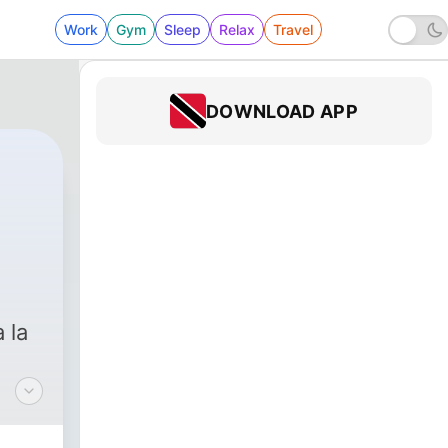
Work
Gym
Sleep
Relax
Travel
DOWNLOAD APP
 la