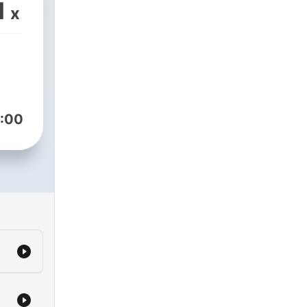
ales
1
x
:00