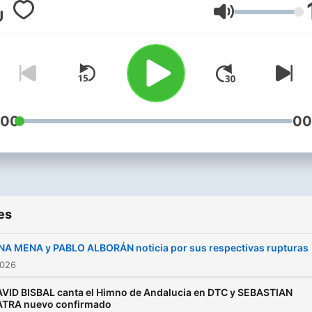
escucha las noticias music
Volume
de Dial Tal Cual.
:00
00
es
NA MENA y PABLO ALBORÁN noticia por sus respectivas rupturas
2026
VID BISBAL canta el Himno de Andalucia en DTC y SEBASTIAN
ATRA nuevo confirmado