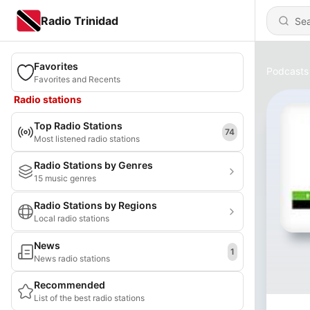
Radio Trinidad
Favorites
Podcasts
Favorites and Recents
Radio stations
Top Radio Stations
74
Most listened radio stations
Radio Stations by Genres
15 music genres
Radio Stations by Regions
Local radio stations
News
1
News radio stations
Recommended
List of the best radio stations