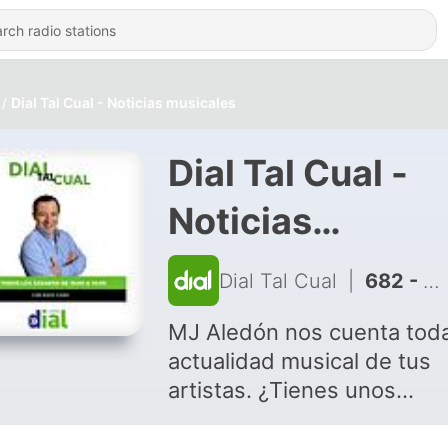
Dial Tal Cual - Noticias musicales
Dial Tal Cual -
Noticias
musicales
Dial Tal Cual
|
682 - ANA MENA y PABLO ALBORÁN noticia por sus respectivas rupturas
MJ Aledón nos cuenta toda
actualidad musical de tus
artistas. ¿Tienes unos
minutos? Ponte al día y