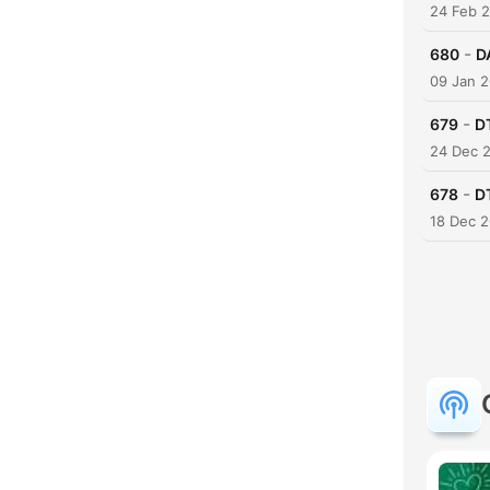
24 Feb 
-
680
D
09 Jan 
-
679
D
24 Dec 
-
678
D
18 Dec 