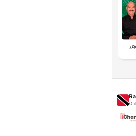
¿Qu
Ra
Onl