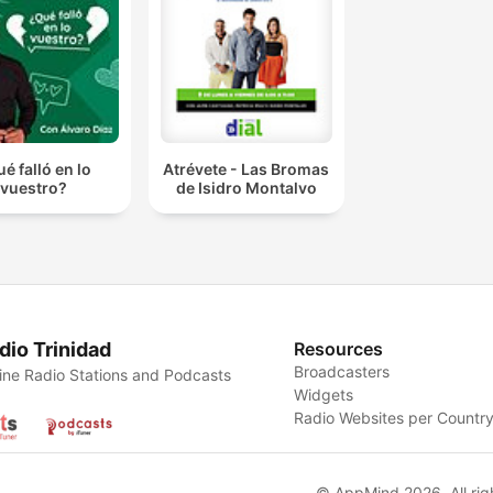
é falló en lo
Atrévete - Las Bromas
vuestro?
de Isidro Montalvo
dio Trinidad
Resources
Broadcasters
ine Radio Stations and Podcasts
Widgets
Radio Websites per Countr
© AppMind 2026. All rig