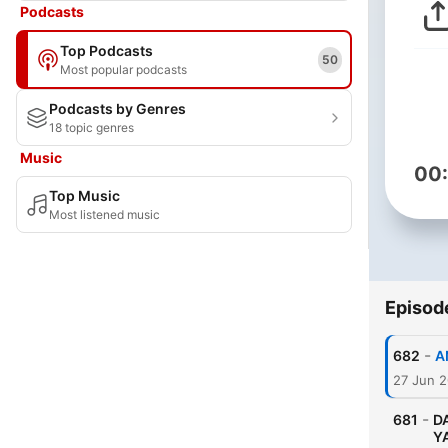
Podcasts
Top Podcasts
50
Most popular podcasts
Podcasts by Genres
18 topic genres
Music
00
Top Music
Most listened music
Episod
-
682
A
27 Jun 
-
681
DA
Y